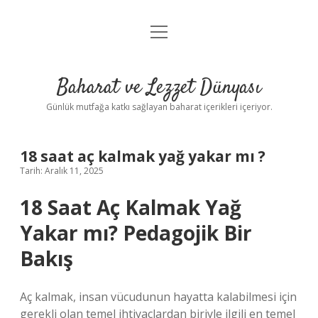
menüyü
Anasayfa
aç
Gizlilik Politikası
Baharat ve Lezzet Dünyası
Yasal Uyarı
Günlük mutfağa katkı sağlayan baharat içerikleri içeriyor.
18 saat aç kalmak yağ yakar mı ?
Tarih: Aralık 11, 2025
18 Saat Aç Kalmak Yağ
Yakar mı? Pedagojik Bir
Bakış
Aç kalmak, insan vücudunun hayatta kalabilmesi için
gerekli olan temel ihtiyaçlardan biriyle ilgili en temel