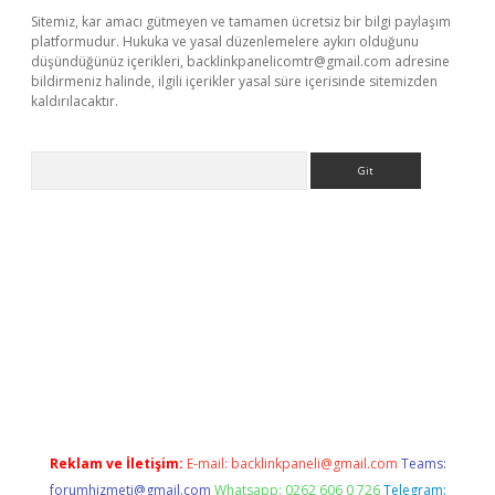
Sitemiz, kar amacı gütmeyen ve tamamen ücretsiz bir bilgi paylaşım
platformudur. Hukuka ve yasal düzenlemelere aykırı olduğunu
düşündüğünüz içerikleri,
backlinkpanelicomtr@gmail.com
adresine
bildirmeniz halinde, ilgili içerikler yasal süre içerisinde sitemizden
kaldırılacaktır.
Arama
asino
Reklam ve İletişim:
E-mail:
backlinkpaneli@gmail.com
Teams:
forumhizmeti@gmail.com
Whatsapp: 0262 606 0 726
Telegram: