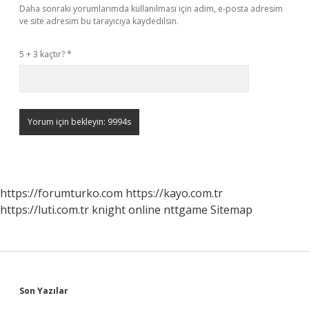
Daha sonraki yorumlarımda kullanılması için adım, e-posta adresim
ve site adresim bu tarayıcıya kaydedilsin.
5 + 3 kaçtır?
*
https://forumturko.com
https://kayo.com.tr
https://luti.com.tr
knight online
nttgame
Sitemap
Sidebar
Son Yazılar