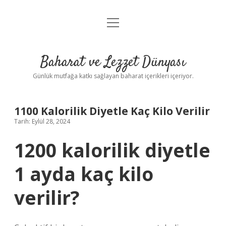
menüyü
Anasayfa
aç
Gizlilik Politikası
Baharat ve Lezzet Dünyası
Yasal Uyarı
Günlük mutfağa katkı sağlayan baharat içerikleri içeriyor.
1100 Kalorilik Diyetle Kaç Kilo Verilir
Tarih: Eylül 28, 2024
1200 kalorilik diyetle
1 ayda kaç kilo
verilir?