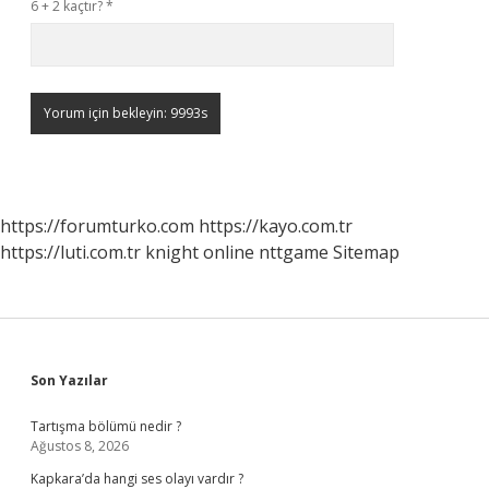
6 + 2 kaçtır?
*
https://forumturko.com
https://kayo.com.tr
https://luti.com.tr
knight online
nttgame
Sitemap
Sidebar
Son Yazılar
Tartışma bölümü nedir ?
Ağustos 8, 2026
Kapkara’da hangi ses olayı vardır ?