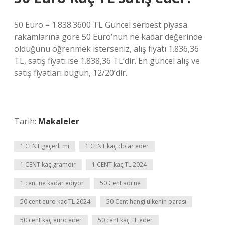
50 Euro = 1.838.3600 TL Güncel serbest piyasa
rakamlarına göre 50 Euro’nun ne kadar değerinde
olduğunu öğrenmek isterseniz, alış fiyatı 1.836,36
TL, satış fiyatı ise 1.838,36 TL’dir. En güncel alış ve
satış fiyatları bugün, 12/20’dir.
Tarih:
Makaleler
1 CENT geçerli mi
1 CENT kaç dolar eder
1 CENT kaç gramdır
1 CENT kaç TL 2024
1 cent ne kadar ediyor
50 Cent adı ne
50 cent euro kaç TL 2024
50 Cent hangi ülkenin parası
50 cent kaç euro eder
50 cent kaç TL eder