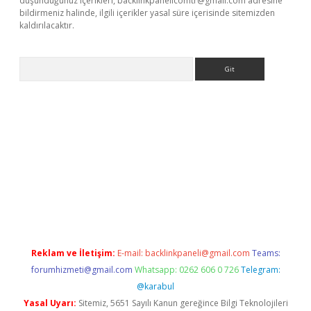
düşündüğünüz içerikleri,
backlinkpanelicomtr@gmail.com
adresine
bildirmeniz halinde, ilgili içerikler yasal süre içerisinde sitemizden
kaldırılacaktır.
Arama
casino
Reklam ve İletişim:
E-mail:
backlinkpaneli@gmail.com
Teams:
forumhizmeti@gmail.com
Whatsapp: 0262 606 0 726
Telegram:
@karabul
Yasal Uyarı:
Sitemiz, 5651 Sayılı Kanun gereğince Bilgi Teknolojileri