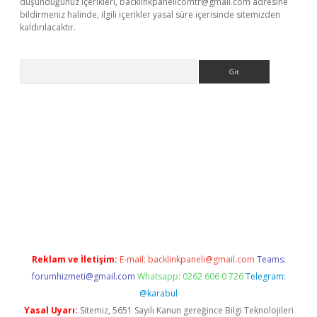
düşündüğünüz içerikleri,
backlinkpanelicomtr@gmail.com
adresine
bildirmeniz halinde, ilgili içerikler yasal süre içerisinde sitemizden
kaldırılacaktır.
Arama
sino
Reklam ve İletişim:
E-mail:
backlinkpaneli@gmail.com
Teams:
forumhizmeti@gmail.com
Whatsapp: 0262 606 0 726
Telegram:
@karabul
Yasal Uyarı:
Sitemiz, 5651 Sayılı Kanun gereğince Bilgi Teknolojileri