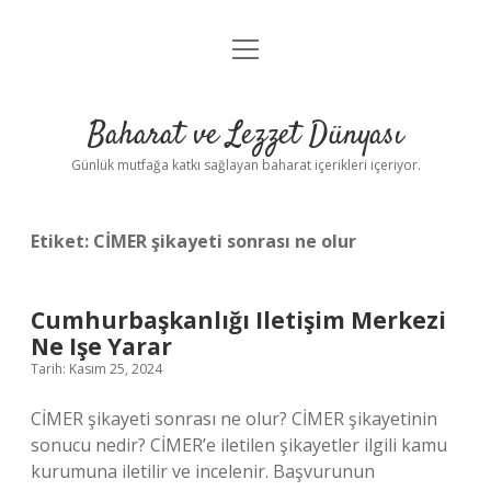
menüyü
Anasayfa
aç
Gizlilik Politikası
Baharat ve Lezzet Dünyası
Yasal Uyarı
Günlük mutfağa katkı sağlayan baharat içerikleri içeriyor.
Etiket:
CİMER şikayeti sonrası ne olur
Cumhurbaşkanlığı Iletişim Merkezi
Ne Işe Yarar
Tarih: Kasım 25, 2024
CİMER şikayeti sonrası ne olur? CİMER şikayetinin
sonucu nedir? CİMER’e iletilen şikayetler ilgili kamu
kurumuna iletilir ve incelenir. Başvurunun