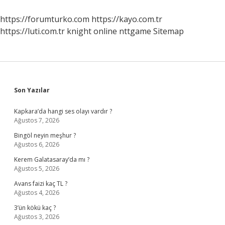
Işe
Yarar
https://forumturko.com
https://kayo.com.tr
https://luti.com.tr
knight online
nttgame
Sitemap
Sidebar
Son Yazılar
Kapkara’da hangi ses olayı vardır ?
Ağustos 7, 2026
Bingöl neyin meşhur ?
Ağustos 6, 2026
Kerem Galatasaray’da mı ?
Ağustos 5, 2026
Avans faizi kaç TL ?
Ağustos 4, 2026
3’ün kökü kaç ?
Ağustos 3, 2026