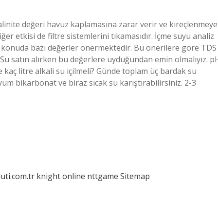
alinite değeri havuz kaplamasına zarar verir ve kireçlenmeye
er etkisi de filtre sistemlerini tıkamasıdır. İçme suyu analiz
 konuda bazı değerler önermektedir. Bu önerilere göre TDS
Su satın alırken bu değerlere uyduğundan emin olmalıyız. p
e kaç litre alkali su içilmeli? Günde toplam üç bardak su
dyum bikarbonat ve biraz sıcak su karıştırabilirsiniz. 2-3
luti.com.tr
knight online
nttgame
Sitemap