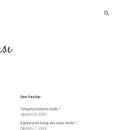
sı
Sidebar
Son Yazılar
betci casino
Tartışma bölümü nedir ?
Ağustos 8, 2026
Kapkara’da hangi ses olayı vardır ?
Ağustos 7, 2026