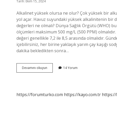
Tarih: Ekim 15, 2024
Alkalinet yüksek olursa ne olur? Çok yüksek bir alk
yol açar. Havuz suyundaki yüksek alkalinitenin bir diğ
değerleri ne olmalı? Dünya Sağlık Örgütü (WHO) bu
ölçümleri maksimum 500 mg/L (500 PPM) olmalıdır. 
değeri genellikle 7,2 ile 8,5 arasında olmalıdır. Günd
içebilirsiniz, her birine yaklaşık yarım çay kaşığı so
dakika bekledikten sonra…
İÇme
Devamını okuyun
14 Yorum
Suyunda
Alkalinite
Kaç
Olmalı
https://forumturko.com
https://kayo.com.tr
https://