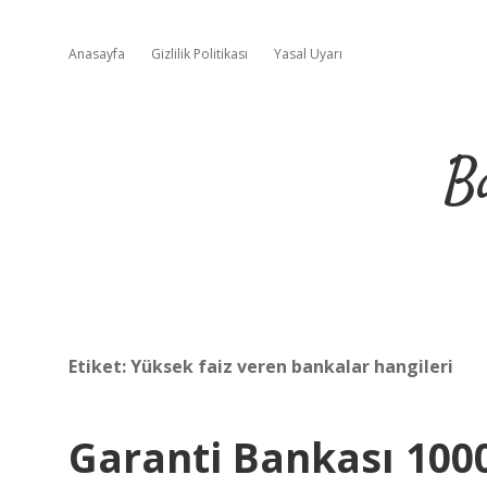
Anasayfa
Gizlilik Politikası
Yasal Uyarı
B
Etiket:
Yüksek faiz veren bankalar hangileri
Garanti Bankası 1000