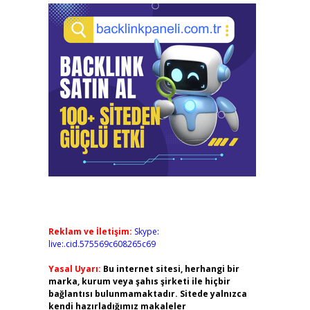
Reklam ve İletişim:
Skype:
live:.cid.575569c608265c69
Yasal Uyarı:
Bu internet sitesi, herhangi bir
marka, kurum veya şahıs şirketi ile hiçbir
bağlantısı bulunmamaktadır. Sitede yalnızca
kendi hazırladığımız makaleler