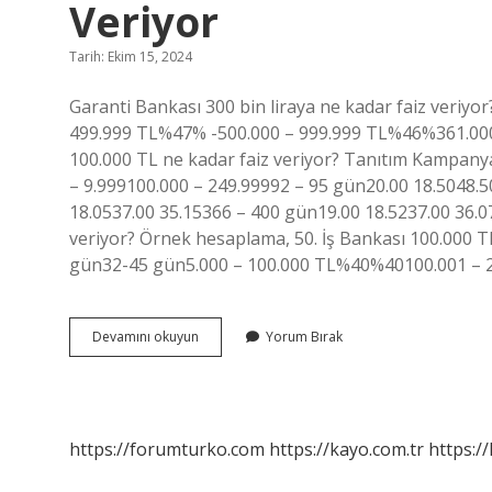
Veriyor
Tarih: Ekim 15, 2024
Garanti Bankası 300 bin liraya ne kadar faiz veriyo
499.999 TL%47% -500.000 – 999.999 TL%46%361.000
100.000 TL ne kadar faiz veriyor? Tanıtım Kampanya
– 9.999100.000 – 249.99992 – 95 gün20.00 18.5048.5
18.0537.00 35.15366 – 400 gün19.00 18.5237.00 36.07
veriyor? Örnek hesaplama, 50. İş Bankası 100.000 TL
gün32-45 gün5.000 – 100.000 TL%40%40100.001 – 
Garanti
Devamını okuyun
Yorum Bırak
Bankası
100000
Tl
Ye
Ne
https://forumturko.com
https://kayo.com.tr
https://
Kadar
Faiz