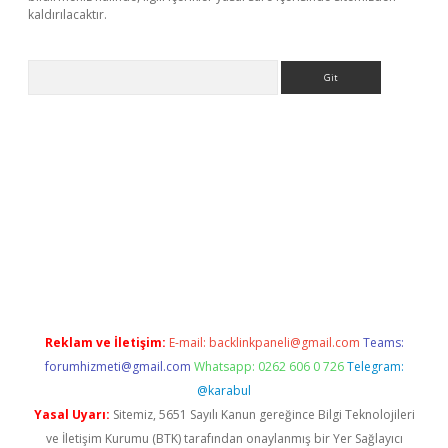
kaldırılacaktır.
Arama
asino
Reklam ve İletişim:
E-mail:
backlinkpaneli@gmail.com
Teams:
forumhizmeti@gmail.com
Whatsapp: 0262 606 0 726
Telegram:
@karabul
Yasal Uyarı:
Sitemiz, 5651 Sayılı Kanun gereğince Bilgi Teknolojileri
ve İletişim Kurumu (BTK) tarafından onaylanmış bir Yer Sağlayıcı