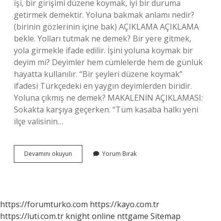
işi, bir girişimi düzene koymak, iyi bir duruma
getirmek demektir. Yoluna bakmak anlamı nedir?
(birinin gözlerinin içine bak) AÇIKLAMA AÇIKLAMA
bekle. Yolları tutmak ne demek? Bir yere gitmek,
yola girmekle ifade edilir. İşini yoluna koymak bir
deyim mi? Deyimler hem cümlelerde hem de günlük
hayatta kullanılır. “Bir şeyleri düzene koymak”
ifadesi Türkçedeki en yaygın deyimlerden biridir.
Yoluna çıkmış ne demek? MAKALENİN AÇIKLAMASI:
Sokakta karşıya geçerken. “Tüm kasaba halkı yeni
ilçe valisinin…
Yoluna
Devamını okuyun
Yorum Bırak
Girmek
Ne
Demek
https://forumturko.com
https://kayo.com.tr
https://luti.com.tr
knight online
nttgame
Sitemap