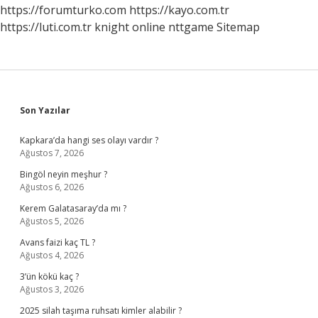
https://forumturko.com
https://kayo.com.tr
https://luti.com.tr
knight online
nttgame
Sitemap
Sidebar
Son Yazılar
Kapkara’da hangi ses olayı vardır ?
Ağustos 7, 2026
Bingöl neyin meşhur ?
Ağustos 6, 2026
Kerem Galatasaray’da mı ?
Ağustos 5, 2026
Avans faizi kaç TL ?
Ağustos 4, 2026
3’ün kökü kaç ?
Ağustos 3, 2026
2025 silah taşıma ruhsatı kimler alabilir ?