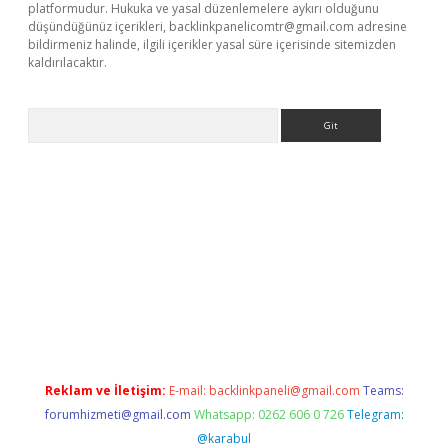
platformudur. Hukuka ve yasal düzenlemelere aykırı olduğunu
düşündüğünüz içerikleri,
backlinkpanelicomtr@gmail.com
adresine
bildirmeniz halinde, ilgili içerikler yasal süre içerisinde sitemizden
kaldırılacaktır.
Arama
sino
Reklam ve İletişim:
E-mail:
backlinkpaneli@gmail.com
Teams:
forumhizmeti@gmail.com
Whatsapp: 0262 606 0 726
Telegram:
@karabul