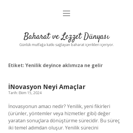
menüyü
Anasayfa
aç
Gizlilik Politikası
Baharat ve Lezzet Dünyası
Yasal Uyarı
Günlük mutfağa katkı sağlayan baharat içerikleri içeriyor.
Etiket:
Yenilik deyince aklımıza ne gelir
İNovasyon Neyi Amaçlar
Tarih: Ekim 15, 2024
İnovasyonun amacı nedir? Yenilik, yeni fikirleri
(ürünler, yöntemler veya hizmetler gibi) değer
yaratan sonuçlara dönüştürme sürecidir. Bu süreç
iki temel adımdan oluşur. Yenilik sürecini