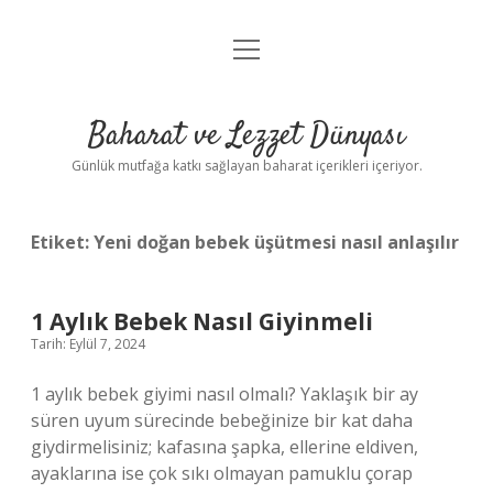
menüyü
Anasayfa
aç
Gizlilik Politikası
Baharat ve Lezzet Dünyası
Yasal Uyarı
Günlük mutfağa katkı sağlayan baharat içerikleri içeriyor.
Etiket:
Yeni doğan bebek üşütmesi nasıl anlaşılır
1 Aylık Bebek Nasıl Giyinmeli
Tarih: Eylül 7, 2024
1 aylık bebek giyimi nasıl olmalı? Yaklaşık bir ay
süren uyum sürecinde bebeğinize bir kat daha
giydirmelisiniz; kafasına şapka, ellerine eldiven,
ayaklarına ise çok sıkı olmayan pamuklu çorap