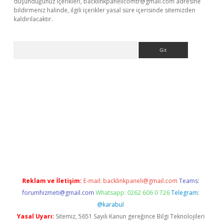
düşündüğünüz içerikleri,
backlinkpanelicomtr@gmail.com
adresine
bildirmeniz halinde, ilgili içerikler yasal süre içerisinde sitemizden
kaldırılacaktır.
Arama
sino
Reklam ve İletişim:
E-mail:
backlinkpaneli@gmail.com
Teams:
forumhizmeti@gmail.com
Whatsapp: 0262 606 0 726
Telegram:
@karabul
Yasal Uyarı:
Sitemiz, 5651 Sayılı Kanun gereğince Bilgi Teknolojileri