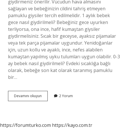
giydirmeniz önerilir. Vücudun hava almasını
sağlayan ve bebeğinizin cildini tahriş etmeyen
pamuklu giysiler tercih edilmelidir. 1 aylık bebek
gece nasıl giydirilmeli? Bebeğiniz gece uyurken
terliyorsa, ona ince, hafif kumaştan giysiler
giydirmelisiniz. Sıcak bir geceyse, ayaksız pijamalar
veya tek parça pijamalar uygundur. Yenidoğanlar
için, uzun kollu ve ayaklı, ince, nefes alabilen
kumaştan yapılmış uyku tulumları uygun olabilir. 0-3
ay bebek nasıl giydirilmeli? Evdeki sıcaklığa bağlı
olarak, bebeğe son kat olarak taranmış pamuklu
bir…
1
Devamını okuyun
2 Yorum
Aylık
Bebek
Nasıl
Giyinmeli
https://forumturko.com
https://kayo.com.tr