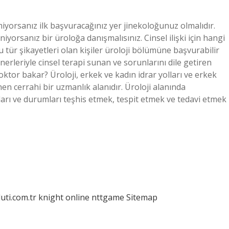
emiyorsanız ilk başvuracağınız yer jinekoloğunuz olmalıdır.
rsanız bir üroloğa danışmalısınız. Cinsel ilişki için hangi
 Bu tür şikayetleri olan kişiler üroloji bölümüne başvurabilir
rleriyle cinsel terapi sunan ve sorunlarını dile getiren
oktor bakar? Üroloji, erkek ve kadın idrar yolları ve erkek
nen cerrahi bir uzmanlık alanıdır. Üroloji alanında
ları ve durumları teşhis etmek, tespit etmek ve tedavi etmek
luti.com.tr
knight online
nttgame
Sitemap