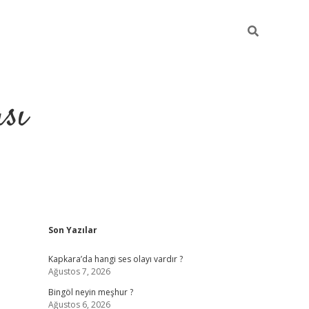
sı
Sidebar
Son Yazılar
betci casino
Kapkara’da hangi ses olayı vardır ?
Ağustos 7, 2026
Bingöl neyin meşhur ?
Ağustos 6, 2026