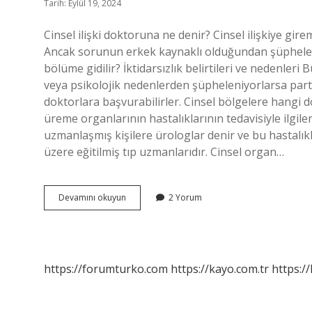
Tarih: Eylül 19, 2024
Cinsel ilişki doktoruna ne denir? Cinsel ilişkiye gir
Ancak sorunun erkek kaynaklı olduğundan şüpheleniyo
bölüme gidilir? İktidarsızlık belirtileri ve nedenleri
veya psikolojik nedenlerden şüpheleniyorlarsa partne
doktorlara başvurabilirler. Cinsel bölgelere hangi d
üreme organlarının hastalıklarının tedavisiyle ilgile
uzmanlaşmış kişilere ürologlar denir ve bu hastalık
üzere eğitilmiş tıp uzmanlarıdır. Cinsel organ…
Cinsellikle
Devamını okuyun
2 Yorum
Ilgili
Hangi
Doktor
Bakar
https://forumturko.com
https://kayo.com.tr
https://