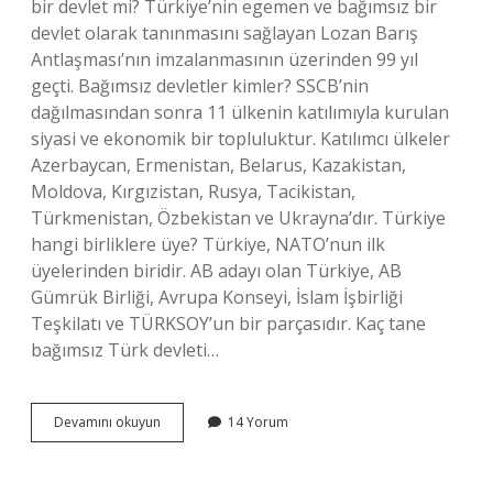
bir devlet mi? Türkiye’nin egemen ve bağımsız bir
devlet olarak tanınmasını sağlayan Lozan Barış
Antlaşması’nın imzalanmasının üzerinden 99 yıl
geçti. Bağımsız devletler kimler? SSCB’nin
dağılmasından sonra 11 ülkenin katılımıyla kurulan
siyasi ve ekonomik bir topluluktur. Katılımcı ülkeler
Azerbaycan, Ermenistan, Belarus, Kazakistan,
Moldova, Kırgızistan, Rusya, Tacikistan,
Türkmenistan, Özbekistan ve Ukrayna’dır. Türkiye
hangi birliklere üye? Türkiye, NATO’nun ilk
üyelerinden biridir. AB adayı olan Türkiye, AB
Gümrük Birliği, Avrupa Konseyi, İslam İşbirliği
Teşkilatı ve TÜRKSOY’un bir parçasıdır. Kaç tane
bağımsız Türk devleti…
Bağımsız
Devamını okuyun
14 Yorum
Devletlere
Türkiye
Üye