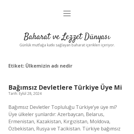
menüyü
Anasayfa
aç
Gizlilik Politikası
Baharat ve Lezzet Dünyası
Yasal Uyarı
Günlük mutfağa katkı sağlayan baharat içerikleri içeriyor.
Etiket:
Ülkemizin adı nedir
Bağımsız Devletlere Türkiye Üye Mi
Tarih: Eylül 28, 2024
Bağımsız Devletler Topluluğu Türkiye’ye üye mi?
Üye ülkeler şunlardır: Azerbaycan, Belarus,
Ermenistan, Kazakistan, Kırgızistan, Moldova,
Özbekistan, Rusya ve Tacikistan. Türkiye bağımsız