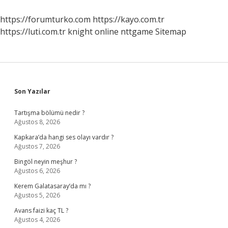
Mi
https://forumturko.com
https://kayo.com.tr
https://luti.com.tr
knight online
nttgame
Sitemap
Sidebar
Son Yazılar
Tartışma bölümü nedir ?
Ağustos 8, 2026
Kapkara’da hangi ses olayı vardır ?
Ağustos 7, 2026
Bingöl neyin meşhur ?
Ağustos 6, 2026
Kerem Galatasaray’da mı ?
Ağustos 5, 2026
Avans faizi kaç TL ?
Ağustos 4, 2026