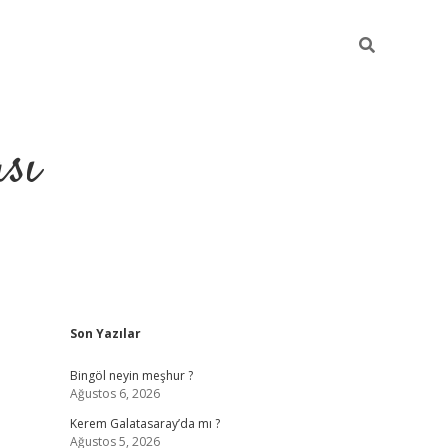
sı
Sidebar
Son Yazılar
betci casino
Bingöl neyin meşhur ?
Ağustos 6, 2026
Kerem Galatasaray’da mı ?
Ağustos 5, 2026