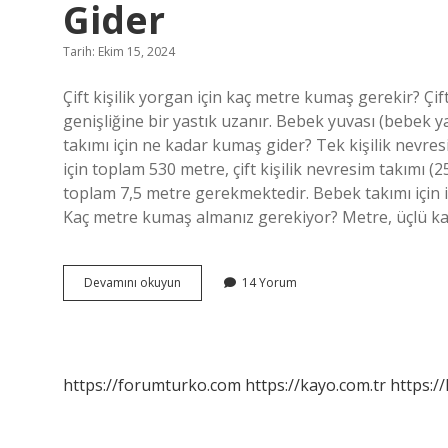
Gider
Tarih: Ekim 15, 2024
Çift kişilik yorgan için kaç metre kumaş gerekir? Çift
genişliğine bir yastık uzanır. Bebek yuvası (bebek ya
takımı için ne kadar kumaş gider? Tek kişilik nevresi
için toplam 530 metre, çift kişilik nevresim takımı (2
toplam 7,5 metre gerekmektedir. Bebek takımı için i
Kaç metre kumaş almanız gerekiyor? Metre, üçlü k
Çift
Devamını okuyun
14 Yorum
Kişilik
Yorgan
Kılıfına
Kaç
Metre
https://forumturko.com
https://kayo.com.tr
https://
Kumaş
Gider