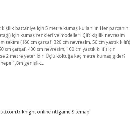
 kişilik battaniye için 5 metre kumaş kullanılır. Her parçanın
tağı) için kumaş renkleri ve modelleri. Çift kişilik nevresim
m takımı (160 cm çarşaf, 320 cm nevresim, 50 cm yastık kılıfı
50 cm çarşaf, 400 cm nevresim, 100 cm yastık kılıfı) için
se 2 metre yeterlidir. Üçlü koltuğa kaç metre kumaş gider?
anepe 1,8m genişlik…
luti.com.tr
knight online
nttgame
Sitemap