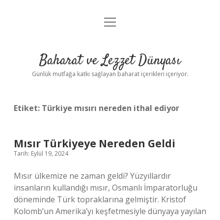
menüyü
Anasayfa
aç
Gizlilik Politikası
Baharat ve Lezzet Dünyası
Yasal Uyarı
Günlük mutfağa katkı sağlayan baharat içerikleri içeriyor.
Etiket:
Türkiye mısırı nereden ithal ediyor
Mısır Türkiyeye Nereden Geldi
Tarih: Eylül 19, 2024
Mısır ülkemize ne zaman geldi? Yüzyıllardır
insanların kullandığı mısır, Osmanlı İmparatorluğu
döneminde Türk topraklarına gelmiştir. Kristof
Kolomb’un Amerika’yı keşfetmesiyle dünyaya yayılan