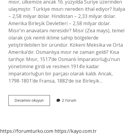
mısır, ülkemize ancak 16. yüzyılda Suriye üzerinden
ulaşmıştır. Türkiye mısırı nereden ithal ediyor? İtalya
– 2,58 milyar dolar. Hindistan – 2,33 milyar dolar.
Amerika Birleşik Devletleri – 2,58 milyar dolar.
Mısır’ın anavatanı neresidir? Mısır (Zea mays), temel
olarak çok nemli iklime sahip bölgelerde
yetiştirilebilen bir üründür. Kökeni Meksika ve Orta
Amerika’dır. Osmanlıya mısır ne zaman geldi? Kısa
tarihçe: Mısır, 1517’de Osmanlı İmparatorluğu’nun
yönetimine girdi ve resmen 1914’e kadar
imparatorluğun bir parçası olarak kaldı. Ancak,
1798-1801’de Fransa, 1882’de ise Birleşik…
Mısır
Devamını okuyun
2 Yorum
Türkiyeye
Nereden
Geldi
https://forumturko.com
https://kayo.com.tr