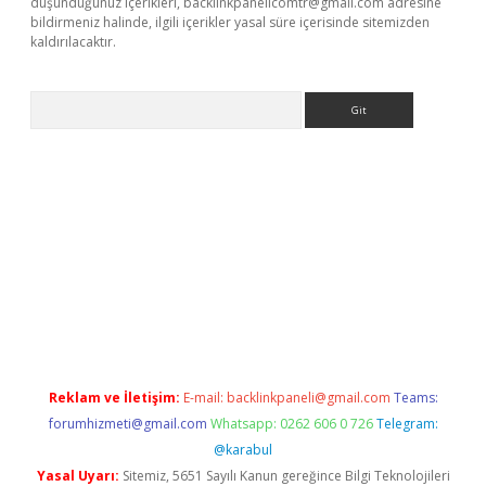
düşündüğünüz içerikleri,
backlinkpanelicomtr@gmail.com
adresine
bildirmeniz halinde, ilgili içerikler yasal süre içerisinde sitemizden
kaldırılacaktır.
Arama
sino
Reklam ve İletişim:
E-mail:
backlinkpaneli@gmail.com
Teams:
forumhizmeti@gmail.com
Whatsapp: 0262 606 0 726
Telegram:
@karabul
Yasal Uyarı:
Sitemiz, 5651 Sayılı Kanun gereğince Bilgi Teknolojileri