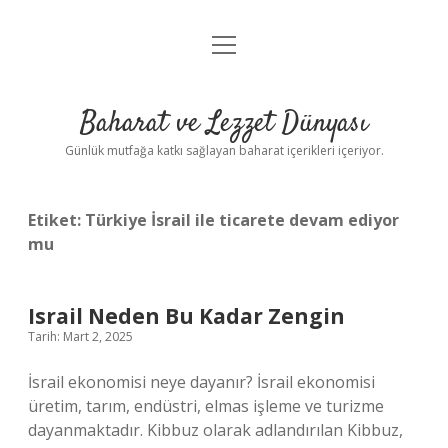
menüyü
Anasayfa
aç
Gizlilik Politikası
Baharat ve Lezzet Dünyası
Yasal Uyarı
Günlük mutfağa katkı sağlayan baharat içerikleri içeriyor.
Etiket:
Türkiye İsrail ile ticarete devam ediyor
mu
Israil Neden Bu Kadar Zengin
Tarih: Mart 2, 2025
İsrail ekonomisi neye dayanır? İsrail ekonomisi
üretim, tarım, endüstri, elmas işleme ve turizme
dayanmaktadır. Kibbuz olarak adlandırılan Kibbuz,