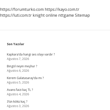
Zengin
https://forumturko.com
https://kayo.com.tr
https://luti.com.tr
knight online
nttgame
Sitemap
Sidebar
Son Yazılar
Kapkara’da hangi ses olayı vardır ?
Ağustos 7, 2026
Bingöl neyin meşhur ?
Ağustos 6, 2026
Kerem Galatasaray’da mı ?
Ağustos 5, 2026
Avans faizi kaç TL ?
Ağustos 4, 2026
3’ün kökü kaç ?
Ağustos 3, 2026