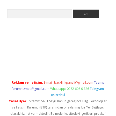
Arama
sino
Reklam ve İletişim:
E-mail:
backlinkpaneli@gmail.com
Teams:
forumhizmeti@gmail.com
Whatsapp: 0262 606 0 726
Telegram:
@karabul
Yasal Uyarı:
Sitemiz, 5651 Sayılı Kanun gereğince Bilgi Teknolojileri
ve İletişim Kurumu (BTK) tarafından onaylanmış bir Yer Sağlayıcı
olarak hizmet vermektedir. Bu nedenle, sitedeki içerikleri proaktif