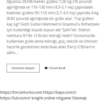
Ağustos 2024Erkekler güllesi 7,26 kg (16 pound)
ağırlığında ve 110-130 mm (4,3-5,1 inç) çapındadır.
Kadınlar güllesi 95-110 mm (3,7-4,3 inç) çapında 4 kg
(8,82 pound) ağırlığında bir gülle atar. Top güllesi
kaç kg? Fatih Sultan Mehmet’in İstanbul’u fethetmek
için kullandığı büyük topun adı “Şahi”dir. Silahın
namlusu 91’dir. O Brian tekniği nedir? Günümüzde
kullanılan gülle atma tekniği, güç, teknik ve zihinsel
hazırlık gerektiren Amerikalı atlet Parry O’Brien’ın
adını…
Gülle
Devamını okuyun
Yorum Bırak
Kadınlarda
Kaç
Kilo
https://forumturko.com
https://kayo.com.tr
https://luti.com.tr
knight online
nttgame
Sitemap