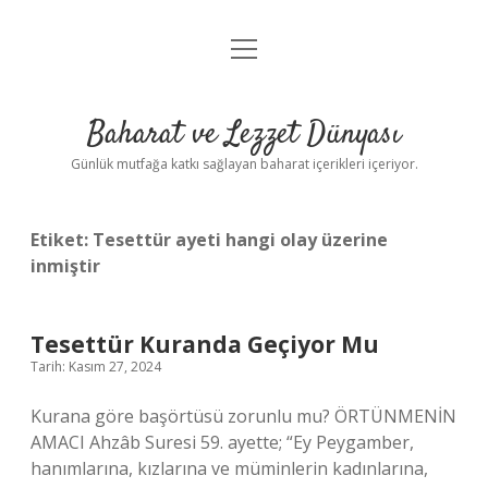
menüyü
Anasayfa
aç
Gizlilik Politikası
Baharat ve Lezzet Dünyası
Yasal Uyarı
Günlük mutfağa katkı sağlayan baharat içerikleri içeriyor.
Etiket:
Tesettür ayeti hangi olay üzerine
inmiştir
Tesettür Kuranda Geçiyor Mu
Tarih: Kasım 27, 2024
Kurana göre başörtüsü zorunlu mu? ÖRTÜNMENİN
AMACI Ahzâb Suresi 59. ayette; “Ey Peygamber,
hanımlarına, kızlarına ve müminlerin kadınlarına,