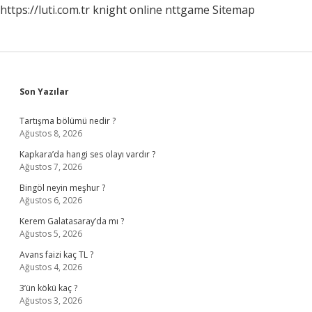
https://luti.com.tr
knight online
nttgame
Sitemap
Sidebar
Son Yazılar
Tartışma bölümü nedir ?
Ağustos 8, 2026
Kapkara’da hangi ses olayı vardır ?
Ağustos 7, 2026
Bingöl neyin meşhur ?
Ağustos 6, 2026
Kerem Galatasaray’da mı ?
Ağustos 5, 2026
Avans faizi kaç TL ?
Ağustos 4, 2026
3’ün kökü kaç ?
Ağustos 3, 2026