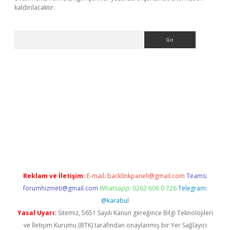
kaldırılacaktır.
Arama
sino
Reklam ve İletişim:
E-mail:
backlinkpaneli@gmail.com
Teams:
forumhizmeti@gmail.com
Whatsapp: 0262 606 0 726
Telegram:
@karabul
Yasal Uyarı:
Sitemiz, 5651 Sayılı Kanun gereğince Bilgi Teknolojileri
ve İletişim Kurumu (BTK) tarafından onaylanmış bir Yer Sağlayıcı