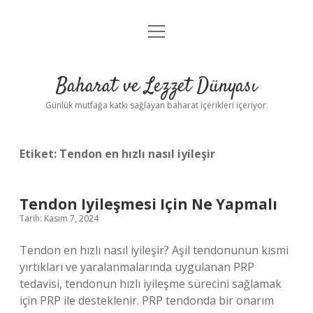
menüyü
Anasayfa
aç
Gizlilik Politikası
Baharat ve Lezzet Dünyası
Yasal Uyarı
Günlük mutfağa katkı sağlayan baharat içerikleri içeriyor.
Etiket:
Tendon en hızlı nasıl iyileşir
Tendon Iyileşmesi Için Ne Yapmalı
Tarih: Kasım 7, 2024
Tendon en hızlı nasıl iyileşir? Aşil tendonunun kısmi
yırtıkları ve yaralanmalarında uygulanan PRP
tedavisi, tendonun hızlı iyileşme sürecini sağlamak
için PRP ile desteklenir. PRP tendonda bir onarım