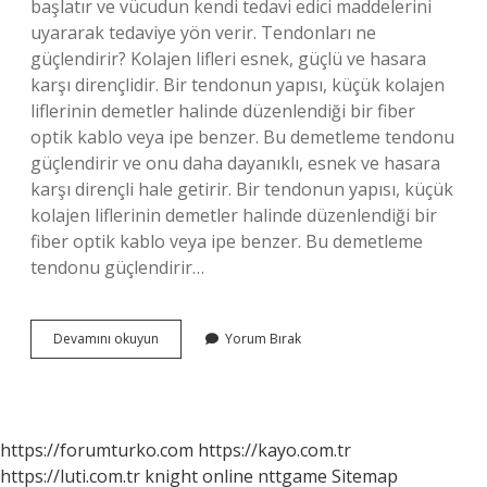
başlatır ve vücudun kendi tedavi edici maddelerini
uyararak tedaviye yön verir. Tendonları ne
güçlendirir? Kolajen lifleri esnek, güçlü ve hasara
karşı dirençlidir. Bir tendonun yapısı, küçük kolajen
liflerinin demetler halinde düzenlendiği bir fiber
optik kablo veya ipe benzer. Bu demetleme tendonu
güçlendirir ve onu daha dayanıklı, esnek ve hasara
karşı dirençli hale getirir. Bir tendonun yapısı, küçük
kolajen liflerinin demetler halinde düzenlendiği bir
fiber optik kablo veya ipe benzer. Bu demetleme
tendonu güçlendirir…
Tendon
Devamını okuyun
Yorum Bırak
Iyileşmesi
Için
Ne
Yapmalı
https://forumturko.com
https://kayo.com.tr
https://luti.com.tr
knight online
nttgame
Sitemap