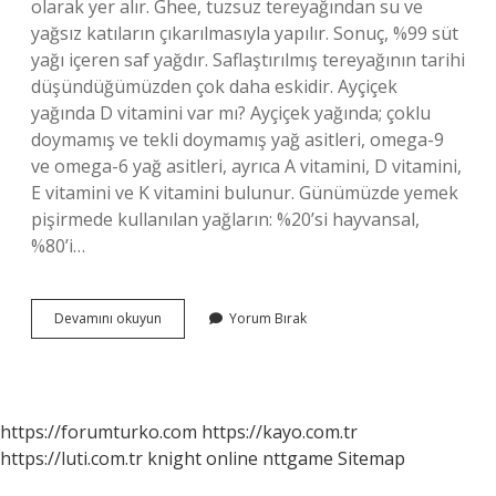
olarak yer alır. Ghee, tuzsuz tereyağından su ve
yağsız katıların çıkarılmasıyla yapılır. Sonuç, %99 süt
yağı içeren saf yağdır. Saflaştırılmış tereyağının tarihi
düşündüğümüzden çok daha eskidir. Ayçiçek
yağında D vitamini var mı? Ayçiçek yağında; çoklu
doymamış ve tekli doymamış yağ asitleri, omega-9
ve omega-6 yağ asitleri, ayrıca A vitamini, D vitamini,
E vitamini ve K vitamini bulunur. Günümüzde yemek
pişirmede kullanılan yağların: %20’si hayvansal,
%80’i…
Sade
Devamını okuyun
Yorum Bırak
Yağ
Da
D
Vitamini
Var
https://forumturko.com
https://kayo.com.tr
Mı
https://luti.com.tr
knight online
nttgame
Sitemap