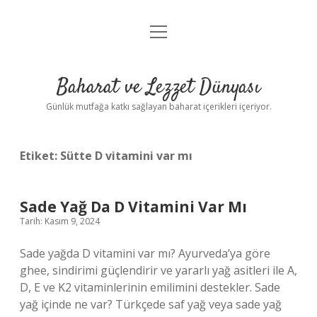
menüyü
Anasayfa
aç
Gizlilik Politikası
Baharat ve Lezzet Dünyası
Yasal Uyarı
Günlük mutfağa katkı sağlayan baharat içerikleri içeriyor.
Etiket:
Sütte D vitamini var mı
Sade Yağ Da D Vitamini Var Mı
Tarih: Kasım 9, 2024
Sade yağda D vitamini var mı? Ayurveda’ya göre
ghee, sindirimi güçlendirir ve yararlı yağ asitleri ile A,
D, E ve K2 vitaminlerinin emilimini destekler. Sade
yağ içinde ne var? Türkçede saf yağ veya sade yağ