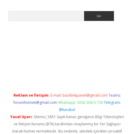
Arama
sino
Reklam ve İletişim:
E-mail:
backlinkpaneli@gmail.com
Teams:
forumhizmeti@gmail.com
Whatsapp: 0262 606 0 726
Telegram:
@karabul
Yasal Uyarı:
Sitemiz, 5651 Sayılı Kanun gereğince Bilgi Teknolojileri
ve İletişim Kurumu (BTK) tarafından onaylanmış bir Yer Sağlayıcı
olarak hizmet vermektedir. Bu nedenle, sitedeki içerikleri proaktif