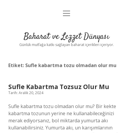
menüyü
Anasayfa
aç
Gizlilik Politikası
Baharat ve Lezzet Dünyası
Yasal Uyarı
Günlük mutfağa katkı sağlayan baharat içerikleri içeriyor.
Etiket:
Sufle kabartma tozu olmadan olur mu
Sufle Kabartma Tozsuz Olur Mu
Tarih: Aralık 20, 2024
Sufle kabartma tozu olmadan olur mu? Bir kekte
kabartma tozunun yerine ne kullanabileceğinizi
merak ediyorsanız, bol miktarda yumurta akı
kullanabilirsiniz. Yumurta akı, un karışımlarının