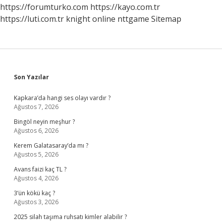
https://forumturko.com
https://kayo.com.tr
https://luti.com.tr
knight online
nttgame
Sitemap
Sidebar
Son Yazılar
Kapkara’da hangi ses olayı vardır ?
Ağustos 7, 2026
Bingöl neyin meşhur ?
Ağustos 6, 2026
Kerem Galatasaray’da mı ?
Ağustos 5, 2026
Avans faizi kaç TL ?
Ağustos 4, 2026
3’ün kökü kaç ?
Ağustos 3, 2026
2025 silah taşıma ruhsatı kimler alabilir ?