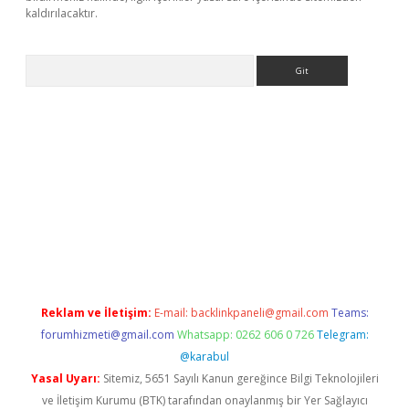
kaldırılacaktır.
Arama
sino
Reklam ve İletişim:
E-mail:
backlinkpaneli@gmail.com
Teams:
forumhizmeti@gmail.com
Whatsapp: 0262 606 0 726
Telegram:
@karabul
Yasal Uyarı:
Sitemiz, 5651 Sayılı Kanun gereğince Bilgi Teknolojileri
ve İletişim Kurumu (BTK) tarafından onaylanmış bir Yer Sağlayıcı