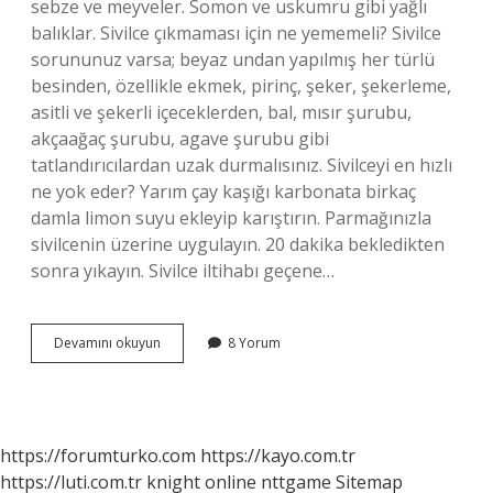
sebze ve meyveler. Somon ve uskumru gibi yağlı
balıklar. Sivilce çıkmaması için ne yememeli? Sivilce
sorununuz varsa; beyaz undan yapılmış her türlü
besinden, özellikle ekmek, pirinç, şeker, şekerleme,
asitli ve şekerli içeceklerden, bal, mısır şurubu,
akçaağaç şurubu, agave şurubu gibi
tatlandırıcılardan uzak durmalısınız. Sivilceyi en hızlı
ne yok eder? Yarım çay kaşığı karbonata birkaç
damla limon suyu ekleyip karıştırın. Parmağınızla
sivilcenin üzerine uygulayın. 20 dakika bekledikten
sonra yıkayın. Sivilce iltihabı geçene…
Hangi
Devamını okuyun
8 Yorum
Besinler
Sivilceyi
Azaltır
https://forumturko.com
https://kayo.com.tr
https://luti.com.tr
knight online
nttgame
Sitemap