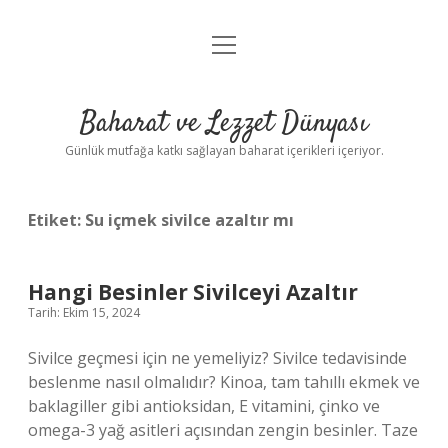
menüyü
Anasayfa
aç
Gizlilik Politikası
Baharat ve Lezzet Dünyası
Yasal Uyarı
Günlük mutfağa katkı sağlayan baharat içerikleri içeriyor.
Etiket:
Su içmek sivilce azaltır mı
Hangi Besinler Sivilceyi Azaltır
Tarih: Ekim 15, 2024
Sivilce geçmesi için ne yemeliyiz? Sivilce tedavisinde
beslenme nasıl olmalıdır? Kinoa, tam tahıllı ekmek ve
baklagiller gibi antioksidan, E vitamini, çinko ve
omega-3 yağ asitleri açısından zengin besinler. Taze