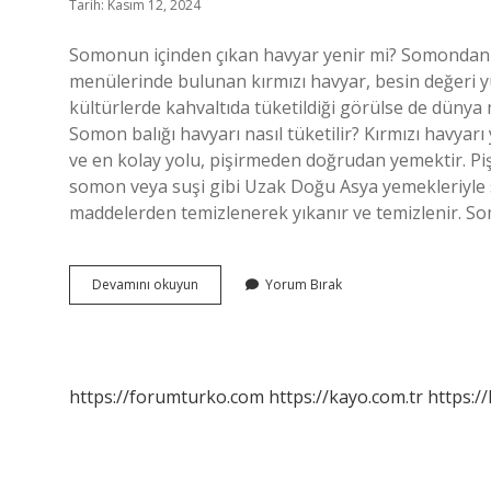
Tarih: Kasım 12, 2024
Somonun içinden çıkan havyar yenir mi? Somondan 
menülerinde bulunan kırmızı havyar, besin değeri yüks
kültürlerde kahvaltıda tüketildiği görülse de dünya 
Somon balığı havyarı nasıl tüketilir? Kırmızı havyar
ve en kolay yolu, pişirmeden doğrudan yemektir. Piş
somon veya suşi gibi Uzak Doğu Asya yemekleriyle se
maddelerden temizlenerek yıkanır ve temizlenir. 
Somon
Devamını okuyun
Yorum Bırak
Havyarı
Yıkanır
Mı
https://forumturko.com
https://kayo.com.tr
https://