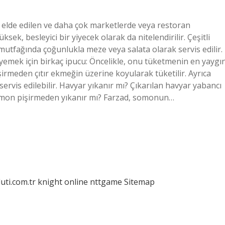
elde edilen ve daha çok marketlerde veya restoran
ek, besleyici bir yiyecek olarak da nitelendirilir. Çeşitli
mutfağında çoğunlukla meze veya salata olarak servis edilir.
ı yemek için birkaç ipucu: Öncelikle, onu tüketmenin en yaygı
irmeden çıtır ekmeğin üzerine koyularak tüketilir. Ayrıca
rvis edilebilir. Havyar yıkanır mı? Çıkarılan havyar yabancı
Somon pişirmeden yıkanır mı? Farzad, somonun…
luti.com.tr
knight online
nttgame
Sitemap