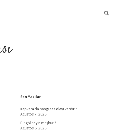
sı
Sidebar
Son Yazılar
betci casino
Kapkara’da hangi ses olayı vardır ?
Ağustos 7, 2026
Bingöl neyin meşhur ?
Ağustos 6, 2026