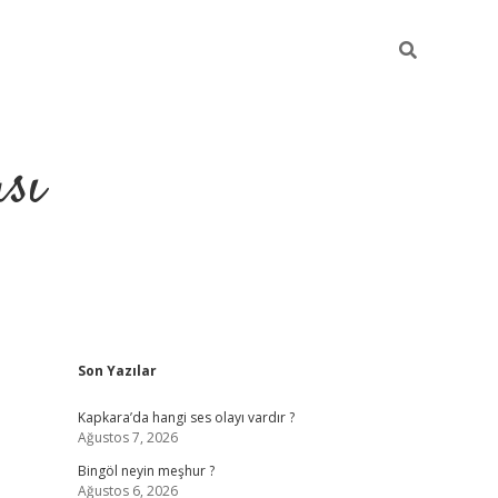
sı
Sidebar
Son Yazılar
betci casino
Kapkara’da hangi ses olayı vardır ?
Ağustos 7, 2026
Bingöl neyin meşhur ?
Ağustos 6, 2026