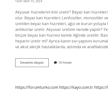
Tarih: Ekim 15, 2024
Akyuvar hücrelerini kim üretir? Beyaz kan hücreler
olur. Beyaz kan hücreleri; Lenfositler, monositler ve 
üretilen beyaz kan hücreleri, ağız ve burun yoluyla
antikorlar üretir. Akyuvar üretimi nerede yapılır? Ye
birçok beyaz kan hücresi kemik iliğinde üretilir. Bazı
heparin üretir mi? Ayrıca kanın sıvı yapısını koru
ve akut alerjik hastalıklarda, astımda ve anafilaksi
Akyuvar
Devamını okuyun
10 Yorum
Kim
Üretir
https://forumturko.com
https://kayo.com.tr
https://