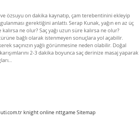
 ve özsuyu on dakika kaynatıp, çam terebentinini ekleyip
ygulanması gerektiğini anlattı. Serap Kunak, yağın en az üç
 kalırsa ne olur? Saç yağı uzun süre kalırsa ne olur?
türüne bağlı olarak istenmeyen sonuçlara yol açabilir.
irikerek saçınızın yağlı görünmesine neden olabilir. Doğal
ğ karışımlarını 2-3 dakika boyunca saç derinize masaj yaparak
ları…
luti.com.tr
knight online
nttgame
Sitemap