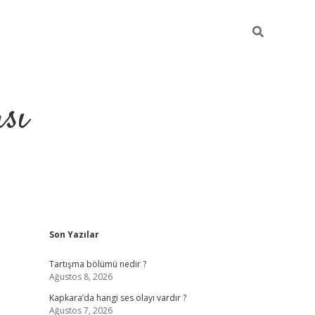
sı
Sidebar
Son Yazılar
betci casino
Tartışma bölümü nedir ?
Ağustos 8, 2026
Kapkara’da hangi ses olayı vardır ?
Ağustos 7, 2026