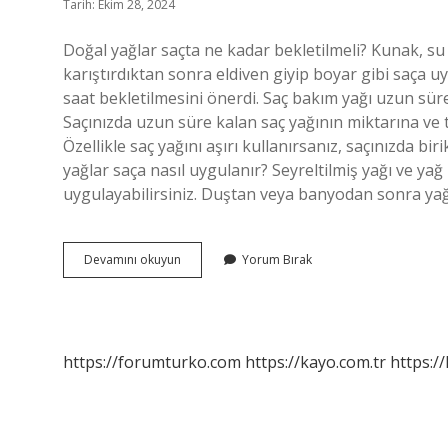
Tarih: Ekim 28, 2024
Doğal yağlar saçta ne kadar bekletilmeli? Kunak, su
karıştırdıktan sonra eldiven giyip boyar gibi saça u
saat bekletilmesini önerdi. Saç bakım yağı uzun süre
Saçınızda uzun süre kalan saç yağının miktarına ve 
Özellikle saç yağını aşırı kullanırsanız, saçınızda b
yağlar saça nasıl uygulanır? Seyreltilmiş yağı ve ya
uygulayabilirsiniz. Duştan veya banyodan sonra yağ
Doğal
Devamını okuyun
Yorum Bırak
Yağlar
Saçta
Ne
Kadar
Kalmalı
https://forumturko.com
https://kayo.com.tr
https://