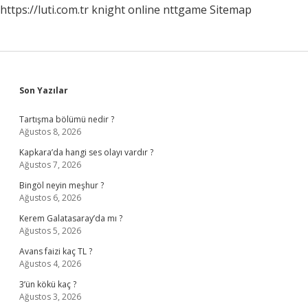
https://luti.com.tr
knight online
nttgame
Sitemap
Sidebar
Son Yazılar
Tartışma bölümü nedir ?
Ağustos 8, 2026
Kapkara’da hangi ses olayı vardır ?
Ağustos 7, 2026
Bingöl neyin meşhur ?
Ağustos 6, 2026
Kerem Galatasaray’da mı ?
Ağustos 5, 2026
Avans faizi kaç TL ?
Ağustos 4, 2026
3’ün kökü kaç ?
Ağustos 3, 2026