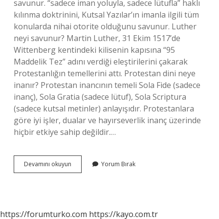
savunur. “sadece iman yoluyla, sadece lütufla” haklı
kılınma doktrinini, Kutsal Yazılar’ın imanla ilgili tüm
konularda nihai otorite olduğunu savunur. Luther
neyi savunur? Martin Luther, 31 Ekim 1517’de
Wittenberg kentindeki kilisenin kapısına “95
Maddelik Tez” adını verdiği eleştirilerini çakarak
Protestanlığın temellerini attı. Protestan dini neye
inanır? Protestan inancının temeli Sola Fide (sadece
inanç), Sola Gratia (sadece lütuf), Sola Scriptura
(sadece kutsal metinler) anlayışıdır. Protestanlara
göre iyi işler, dualar ve hayırseverlik inanç üzerinde
hiçbir etkiye sahip değildir.…
Lutheryanizm
Devamını okuyun
Yorum Bırak
Ne
Demek
https://forumturko.com
https://kayo.com.tr