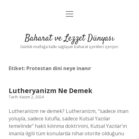
menüyü
Anasayfa
aç
Gizlilik Politikası
Baharat ve Lezzet Dünyası
Yasal Uyarı
Günlük mutfağa katkı sağlayan baharat içerikleri içeriyor.
Etiket:
Protestan dini neye inanır
Lutheryanizm Ne Demek
Tarih: Kasım 2, 2024
Lutheranizm ne demek? Lutheranizm, “sadece iman
yoluyla, sadece lütufla, sadece Kutsal Yazılar
temelinde” haklı kılınma doktrinini, Kutsal Yazılar’ın
imanla ilgili tüm konularda nihai otorite olduğunu