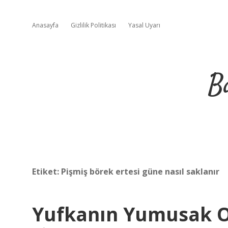
Anasayfa
Gizlilik Politikası
Yasal Uyarı
B
Etiket:
Pişmiş börek ertesi güne nasıl saklanır
Yufkanın Yumusak O