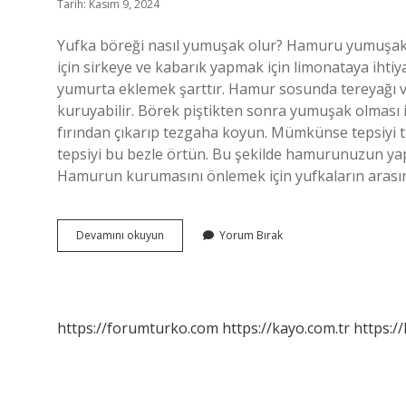
Tarih: Kasım 9, 2024
Yufka böreği nasıl yumuşak olur? Hamuru yumuşak ve
için sirkeye ve kabarık yapmak için limonataya ihtiy
yumurta eklemek şarttır. Hamur sosunda tereyağı 
kuruyabilir. Börek piştikten sonra yumuşak olması 
fırından çıkarıp tezgaha koyun. Mümkünse tepsiyi t
tepsiyi bu bezle örtün. Bu şekilde hamurunuzun yap
Hamurun kurumasını önlemek için yufkaların aras
Yufkanın
Devamını okuyun
Yorum Bırak
Yumusak
Olmasi
Icin
Ne
Yapmali
https://forumturko.com
https://kayo.com.tr
https://