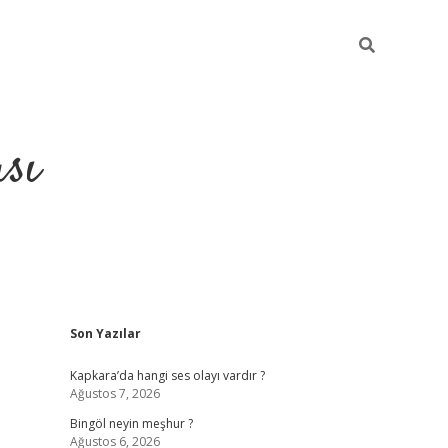
sı
Sidebar
Son Yazılar
betci casino
Kapkara’da hangi ses olayı vardır ?
Ağustos 7, 2026
Bingöl neyin meşhur ?
Ağustos 6, 2026