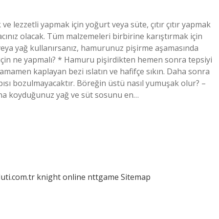
 lezzetli yapmak için yoğurt veya süte, çıtır çıtır yapmak
acınız olacak. Tüm malzemeleri birbirine karıştırmak için
veya yağ kullanırsanız, hamurunuz pişirme aşamasında
için ne yapmalı? * Hamuru pişirdikten hemen sonra tepsiyi
amamen kaplayan bezi ıslatın ve hafifçe sıkın. Daha sonra
ısı bozulmayacaktır. Böreğin üstü nasıl yumuşak olur? –
ına koyduğunuz yağ ve süt sosunu en…
luti.com.tr
knight online
nttgame
Sitemap