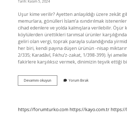
Tarih: Kasım 5, 2024
Uşur kime verilir? Ayetten anlaşıldığı üzere zekât g
memurlara, gönülleri İslam’a ısındırılmak istenenler
cihad edenlere ve yolda kalmışlara verilebilir. Öşür
köylülerden ürettikleri tarımsal ürünler karşılığın
geliri olan vergi, toprak parayla sulandığında yirmi
her biri, kendi payına düşen ürünün -nisap miktarına
2/335; Karadâvî, Fıkhu’z-zakat, 1/398-399). İyi amel
fakirlere karşılıksız vermek, dinimizin teşvik ettiği b
Uşur
Devamını okuyun
Yorum Bırak
Kimden
Alınır
https://forumturko.com
https://kayo.com.tr
https://