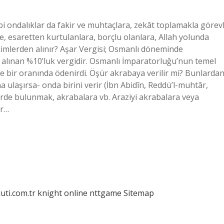
ibi ondalıklar da fakir ve muhtaçlara, zekât toplamakla görevl
e, esaretten kurtulanlara, borçlu olanlara, Allah yolunda
 kimlerden alınır? Aşar Vergisi; Osmanlı döneminde
da alınan %10’luk vergidir. Osmanlı İmparatorluğu’nun temel
de bir oranında ödenirdi. Öşür akrabaya verilir mi? Bunlarda
 ulaşırsa- onda birini verir (İbn Abidîn, Reddü’l-muhtâr,
lerde bulunmak, akrabalara vb. Araziyi akrabalara veya
ir…
luti.com.tr
knight online
nttgame
Sitemap