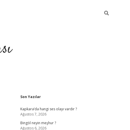
sı
Sidebar
Son Yazılar
betci casino
Kapkara’da hangi ses olayı vardır ?
Ağustos 7, 2026
Bingöl neyin meşhur ?
Ağustos 6, 2026