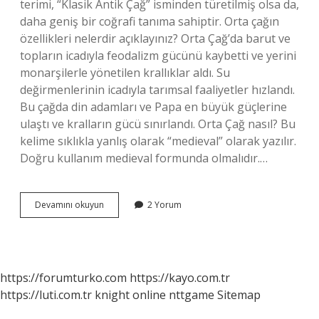
terimi, “Klasik Antik Çağ” isminden türetilmiş olsa da,
daha geniş bir coğrafi tanıma sahiptir. Orta çağın
özellikleri nelerdir açıklayınız? Orta Çağ’da barut ve
topların icadıyla feodalizm gücünü kaybetti ve yerini
monarşilerle yönetilen krallıklar aldı. Su
değirmenlerinin icadıyla tarımsal faaliyetler hızlandı.
Bu çağda din adamları ve Papa en büyük güçlerine
ulaştı ve kralların gücü sınırlandı. Orta Çağ nasıl? Bu
kelime sıklıkla yanlış olarak “medieval” olarak yazılır.
Doğru kullanım medieval formunda olmalıdır.…
Orta
Devamını okuyun
2 Yorum
Çağ
Nedir
Hakkında
Kısa
Bilgi
https://forumturko.com
https://kayo.com.tr
https://luti.com.tr
knight online
nttgame
Sitemap