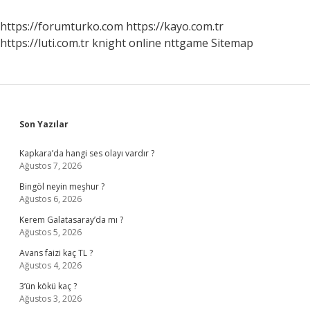
https://forumturko.com
https://kayo.com.tr
https://luti.com.tr
knight online
nttgame
Sitemap
Sidebar
Son Yazılar
Kapkara’da hangi ses olayı vardır ?
Ağustos 7, 2026
Bingöl neyin meşhur ?
Ağustos 6, 2026
Kerem Galatasaray’da mı ?
Ağustos 5, 2026
Avans faizi kaç TL ?
Ağustos 4, 2026
3’ün kökü kaç ?
Ağustos 3, 2026