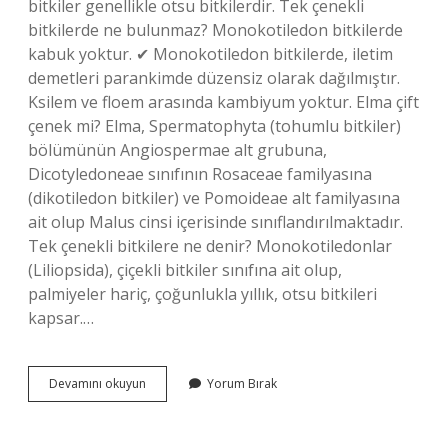
bitkiler genellikle otsu bitkilerdir. Tek çenekli
bitkilerde ne bulunmaz? Monokotiledon bitkilerde
kabuk yoktur. ✔ Monokotiledon bitkilerde, iletim
demetleri parankimde düzensiz olarak dağılmıştır.
Ksilem ve floem arasında kambiyum yoktur. Elma çift
çenek mi? Elma, Spermatophyta (tohumlu bitkiler)
bölümünün Angiospermae alt grubuna,
Dicotyledoneae sınıfının Rosaceae familyasına
(dikotiledon bitkiler) ve Pomoideae alt familyasına
ait olup Malus cinsi içerisinde sınıflandırılmaktadır.
Tek çenekli bitkilere ne denir? Monokotiledonlar
(Liliopsida), çiçekli bitkiler sınıfına ait olup,
palmiyeler hariç, çoğunlukla yıllık, otsu bitkileri
kapsar.…
Lale
Devamını okuyun
Yorum Bırak
Tek
Çenekli
Mi