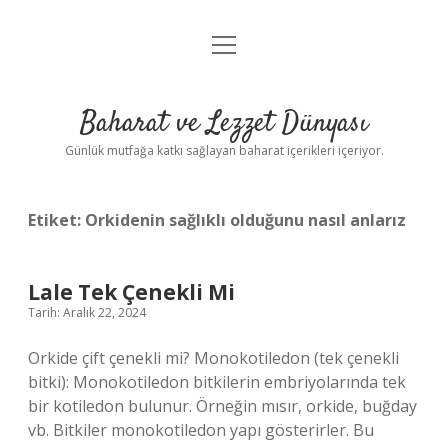
menüyü
Anasayfa
aç
Gizlilik Politikası
Baharat ve Lezzet Dünyası
Yasal Uyarı
Günlük mutfağa katkı sağlayan baharat içerikleri içeriyor.
Etiket:
Orkidenin sağlıklı olduğunu nasıl anlarız
Lale Tek Çenekli Mi
Tarih: Aralık 22, 2024
Orkide çift çenekli mi? Monokotiledon (tek çenekli
bitki): Monokotiledon bitkilerin embriyolarında tek
bir kotiledon bulunur. Örneğin mısır, orkide, buğday
vb. Bitkiler monokotiledon yapı gösterirler. Bu