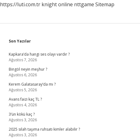
https://luti.com.tr
knight online
nttgame
Sitemap
Sidebar
Son Yazılar
Kapkara’da hangi ses olayı vardır ?
Ağustos 7, 2026
Bingöl neyin meşhur ?
Ağustos 6, 2026
Kerem Galatasaray’da mı ?
Ağustos 5, 2026
Avans faizi kaç TL ?
Ağustos 4, 2026
3’ün kökü kaç ?
Ağustos 3, 2026
2025 silah taşıma ruhsatı kimler alabilir ?
Ağustos 3, 2026