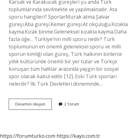
Karsak ve Karakucak güreşleri şu anda Türk
toplumlarında sevilmekte ve yapılmaktadır. Ata
sporu hangileri? SporlarMızrak atma.Şalvar
güreşi.Aba güreşi.Kemer güreşi.At okçuluğu.Kızakla
kayma.Kızak binme.Geleneksel kızakla kayma.Daha
fazla öğe… Türkiye’nin milli sporu nedir? Türk
toplumunun en önemli geleneksel sporu ve milli
sporun kimliği olan güreş, Türk halkının binlerce
yıllık kültüründe önemli bir yer tutar ve Türkçe
konuşan tüm halklar arasında yaygın bir sosyal
spor olarak kabul edilir [12]. Eski Türk sporları
nelerdir? İlk Türk Devletleri döneminde…
Ata
Devamını okuyun
2 Yorum
Sporlarımız
Kaç
Tanedir
https://forumturko.com
https://kayo.com.tr