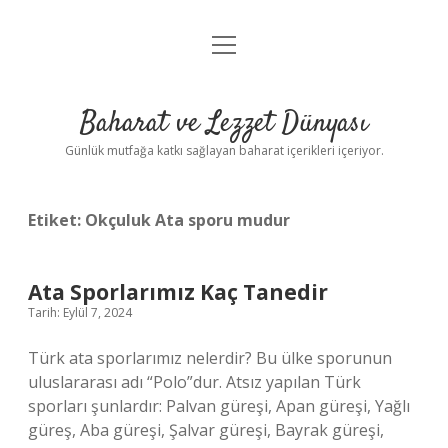
menüyü
Anasayfa
aç
Gizlilik Politikası
Baharat ve Lezzet Dünyası
Yasal Uyarı
Günlük mutfağa katkı sağlayan baharat içerikleri içeriyor.
Etiket:
Okçuluk Ata sporu mudur
Ata Sporlarımız Kaç Tanedir
Tarih: Eylül 7, 2024
Türk ata sporlarımız nelerdir? Bu ülke sporunun
uluslararası adı “Polo”dur. Atsız yapılan Türk
sporları şunlardır: Palvan güreşi, Apan güreşi, Yağlı
güreş, Aba güreşi, Şalvar güreşi, Bayrak güreşi,