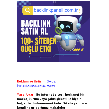
Reklam ve İletişim:
Skype:
live:.cid.575569c608265c69
Yasal Uyarı:
Bu internet sitesi, herhangi bir
marka, kurum veya şahıs şirketi ile hiçbir
bağlantısı bulunmamaktadır. Sitede yalnızca
kendi hazırladığımız makaleler