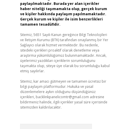
paylaşılmaktadır. Burada yer alan içerikler
haber niteliği taşımamakta olup, gerçek kurum
ve kişiler hakkında paylaşım yapılmamaktadır.
Gerçek kurum ve kişiler ile isim benzerlikleri
tamamen tesadüfidir.
Sitemiz, 5651 Sayılı Kanun gereğince Bilgi Teknolojileri
ve İletişim Kurumu (BTK) tarafından onaylanmış bir Yer
Sağlayıcı olarak hizmet vermektedir. Bu nedenle,
sitedeki içerikleri proaktif olarak denetleme veya
araştırma yükümlülüğümüz bulunmamaktadır. Ancak,
üyelerimiz yazdıkları içeriklerin sorumluluğunu
taşımakta olup, siteye üye olarak bu sorumluluğu kabul
etmiş sayılırlar.
Sitemiz, kar amacı gütmeyen ve tamamen ücretsiz bir
bilgi paylaşım platformudur. Hukuka ve yasal
düzenlemelere aykırı olduğunu düşündüğünüz
içerikleri,
backlinkpanelicomtr@gmail.com
adresine
bildirmeniz halinde, ilgili içerikler yasal süre içerisinde
sitemizden kaldırılacaktır.
Arama