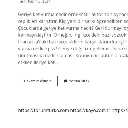
Tarih: Kasım 3, 2024
Geriye ket vurma nedir örnek? Bir aktör son oynadı
replikleri karıştırır. Kişi yeni bir şarkı öğrendikte
Çocuklarda geriye ket vurma nedir? Geri durmayın; 
karmaşıklaştırır. Örneğin, İngilizce’deki bazı sözcük
Fransızca’daki bazı sözcüklerin karşılıklarını karış
vurma nedir kpss? Geriye doğru engelleme: Daha son
unutmasına neden olması. Konuyu bir bütün olarak
etkiler. İleriye ket…
Eğitimde
Devamını okuyun
Yorum Bırak
Geriye
Ket
Vurma
Nedir
https://forumturko.com
https://kayo.com.tr
https://