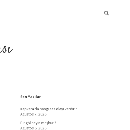
sı
Sidebar
Son Yazılar
betci casino
Kapkara’da hangi ses olayı vardır ?
Ağustos 7, 2026
Bingöl neyin meşhur ?
Ağustos 6, 2026