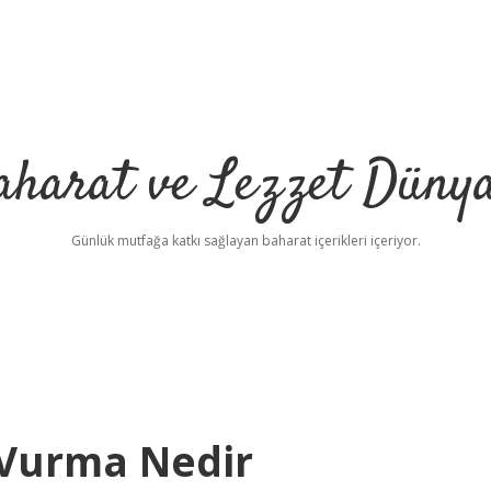
aharat ve Lezzet Dünya
Günlük mutfağa katkı sağlayan baharat içerikleri içeriyor.
 Vurma Nedir