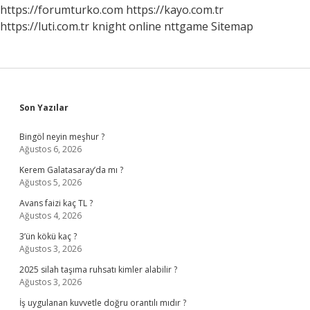
https://forumturko.com
https://kayo.com.tr
https://luti.com.tr
knight online
nttgame
Sitemap
Sidebar
Son Yazılar
Bingöl neyin meşhur ?
Ağustos 6, 2026
Kerem Galatasaray’da mı ?
Ağustos 5, 2026
Avans faizi kaç TL ?
Ağustos 4, 2026
3’ün kökü kaç ?
Ağustos 3, 2026
2025 silah taşıma ruhsatı kimler alabilir ?
Ağustos 3, 2026
İş uygulanan kuvvetle doğru orantılı mıdır ?