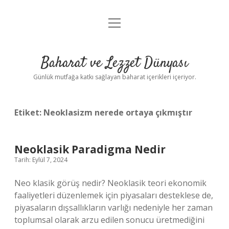
menüyü
Anasayfa
aç
Gizlilik Politikası
Baharat ve Lezzet Dünyası
Yasal Uyarı
Günlük mutfağa katkı sağlayan baharat içerikleri içeriyor.
Etiket:
Neoklasizm nerede ortaya çıkmıştır
Neoklasik Paradigma Nedir
Tarih: Eylül 7, 2024
Neo klasik görüş nedir? Neoklasik teori ekonomik
faaliyetleri düzenlemek için piyasaları desteklese de,
piyasaların dışsallıkların varlığı nedeniyle her zaman
toplumsal olarak arzu edilen sonucu üretmediğini