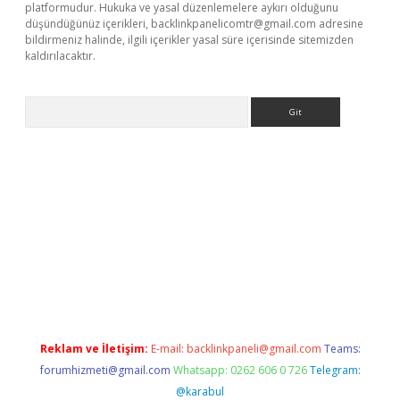
platformudur. Hukuka ve yasal düzenlemelere aykırı olduğunu
düşündüğünüz içerikleri,
backlinkpanelicomtr@gmail.com
adresine
bildirmeniz halinde, ilgili içerikler yasal süre içerisinde sitemizden
kaldırılacaktır.
Arama
sino
Reklam ve İletişim:
E-mail:
backlinkpaneli@gmail.com
Teams:
forumhizmeti@gmail.com
Whatsapp: 0262 606 0 726
Telegram:
@karabul