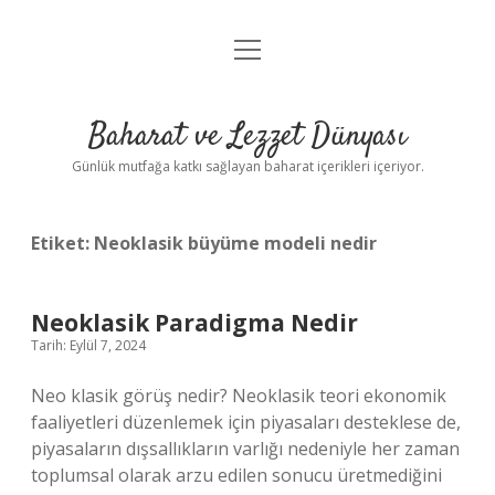
menüyü
Anasayfa
aç
Gizlilik Politikası
Baharat ve Lezzet Dünyası
Yasal Uyarı
Günlük mutfağa katkı sağlayan baharat içerikleri içeriyor.
Etiket:
Neoklasik büyüme modeli nedir
Neoklasik Paradigma Nedir
Tarih: Eylül 7, 2024
Neo klasik görüş nedir? Neoklasik teori ekonomik
faaliyetleri düzenlemek için piyasaları desteklese de,
piyasaların dışsallıkların varlığı nedeniyle her zaman
toplumsal olarak arzu edilen sonucu üretmediğini