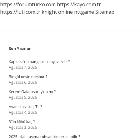
https://forumturko.com
https://kayo.com.tr
https://luti.com.tr
knight online
nttgame
Sitemap
Sidebar
Son Yazılar
Kapkara’da hangi ses olayı vardır ?
Ağustos 7, 2026
Bingöl neyin meşhur ?
Ağustos 6, 2026
Kerem Galatasaray’da mı ?
Ağustos 5, 2026
Avans faizi kaç TL ?
Ağustos 4, 2026
3’ün kökü kaç ?
Ağustos 3, 2026
2025 silah taşıma ruhsatı kimler alabilir ?