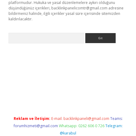
platformudur. Hukuka ve yasal düzenlemelere aykırı olduğunu
düşündüğünüz içerikleri,
backlinkpanelicomtr@gmail.com
adresine
bildirmeniz halinde, ilgili içerikler yasal süre içerisinde sitemizden
kaldırılacaktır.
Arama
sino
Reklam ve İletişim:
E-mail:
backlinkpaneli@gmail.com
Teams:
forumhizmeti@gmail.com
Whatsapp: 0262 606 0 726
Telegram:
@karabul