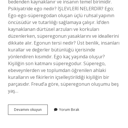
bedenden kaynaklanır ve insanın temel birimidir.
Psikiyatride ego nedir? İŞLEVLERİ NELERDİR? Ego;
Ego-ego-süperegodan oluşan üçlü ruhsal yapının
öncüsüdür ve tutarlılığı sağlamaya çalışır. İd’den
kaynaklanan dürtüsel arzuları ve korkuları
düzenlerken, süperegonun yasaklarını ve ideallerini
dikkate alır. Egonun tersi nedir? Üst benlik, insanları
kurallar ve değerler bütünlüğü içerisinde
yönlendiren kısımdır. Ego kaç yaşında oluşur?
Kişiliğin son katmanı süperegodur. Süperego,
ebeveynlerden ve toplumdan öğrenilen ahlaki
kuralların ve fikirlerin içselleştirildiği kişiliğin bir
parçasıdır. Freud’a göre, süperegonun oluşumu beş
yaş…
Ego
Devamını okuyun
Yorum Bırak
Psikolojisi
Kimin