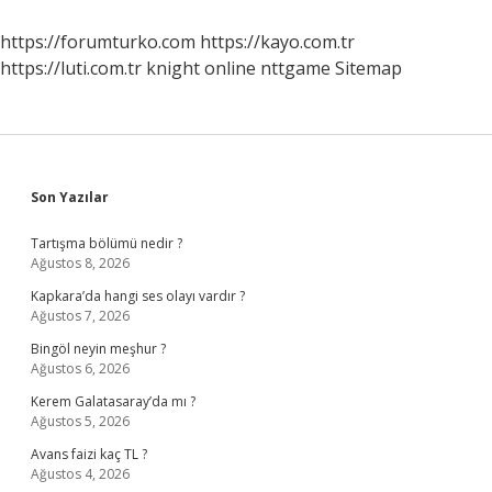
https://forumturko.com
https://kayo.com.tr
https://luti.com.tr
knight online
nttgame
Sitemap
Sidebar
Son Yazılar
Tartışma bölümü nedir ?
Ağustos 8, 2026
Kapkara’da hangi ses olayı vardır ?
Ağustos 7, 2026
Bingöl neyin meşhur ?
Ağustos 6, 2026
Kerem Galatasaray’da mı ?
Ağustos 5, 2026
Avans faizi kaç TL ?
Ağustos 4, 2026