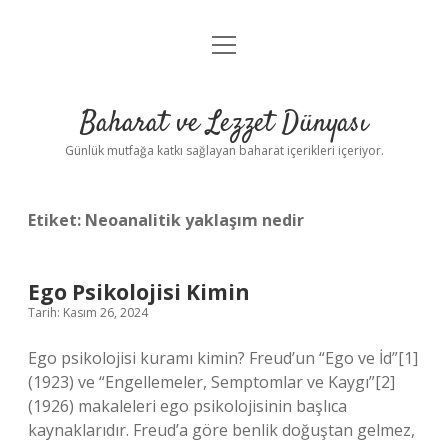
menüyü
Anasayfa
aç
Gizlilik Politikası
Baharat ve Lezzet Dünyası
Yasal Uyarı
Günlük mutfağa katkı sağlayan baharat içerikleri içeriyor.
Etiket:
Neoanalitik yaklaşım nedir
Ego Psikolojisi Kimin
Tarih: Kasım 26, 2024
Ego psikolojisi kuramı kimin? Freud’un “Ego ve İd”[1]
(1923) ve “Engellemeler, Semptomlar ve Kaygı”[2]
(1926) makaleleri ego psikolojisinin başlıca
kaynaklarıdır. Freud’a göre benlik doğuştan gelmez,