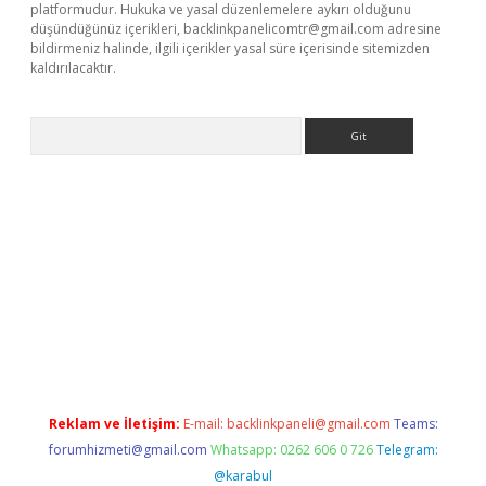
platformudur. Hukuka ve yasal düzenlemelere aykırı olduğunu
düşündüğünüz içerikleri,
backlinkpanelicomtr@gmail.com
adresine
bildirmeniz halinde, ilgili içerikler yasal süre içerisinde sitemizden
kaldırılacaktır.
Arama
sino
Reklam ve İletişim:
E-mail:
backlinkpaneli@gmail.com
Teams:
forumhizmeti@gmail.com
Whatsapp: 0262 606 0 726
Telegram:
@karabul