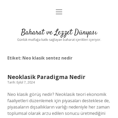
menüyü
Anasayfa
aç
Gizlilik Politikası
Baharat ve Lezzet Dünyası
Yasal Uyarı
Günlük mutfağa katkı sağlayan baharat içerikleri içeriyor.
Etiket:
Neo klasik sentez nedir
Neoklasik Paradigma Nedir
Tarih: Eylül 7, 2024
Neo klasik görüş nedir? Neoklasik teori ekonomik
faaliyetleri düzenlemek için piyasaları desteklese de,
piyasaların dışsallıkların varlığı nedeniyle her zaman
toplumsal olarak arzu edilen sonucu üretmediğini