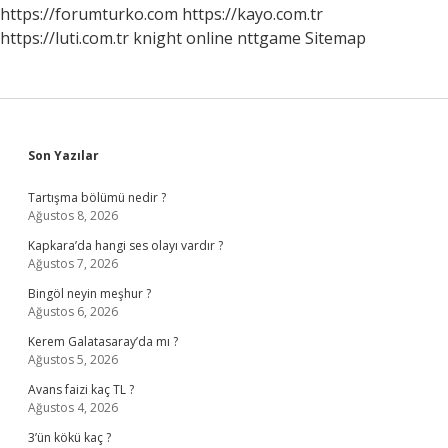
https://forumturko.com
https://kayo.com.tr
https://luti.com.tr
knight online
nttgame
Sitemap
Sidebar
Son Yazılar
Tartışma bölümü nedir ?
Ağustos 8, 2026
Kapkara’da hangi ses olayı vardır ?
Ağustos 7, 2026
Bingöl neyin meşhur ?
Ağustos 6, 2026
Kerem Galatasaray’da mı ?
Ağustos 5, 2026
Avans faizi kaç TL ?
Ağustos 4, 2026
3’ün kökü kaç ?