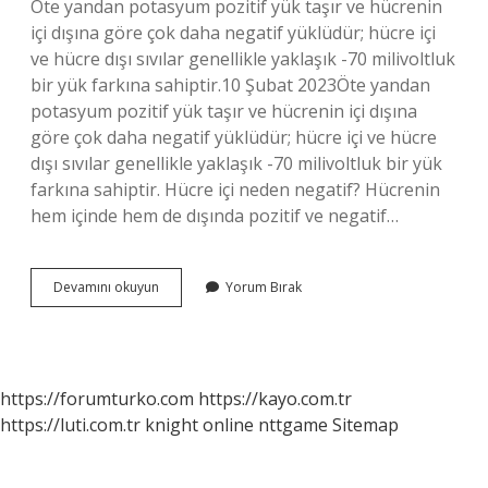
Öte yandan potasyum pozitif yük taşır ve hücrenin
içi dışına göre çok daha negatif yüklüdür; hücre içi
ve hücre dışı sıvılar genellikle yaklaşık -70 milivoltluk
bir yük farkına sahiptir.10 Şubat 2023Öte yandan
potasyum pozitif yük taşır ve hücrenin içi dışına
göre çok daha negatif yüklüdür; hücre içi ve hücre
dışı sıvılar genellikle yaklaşık -70 milivoltluk bir yük
farkına sahiptir. Hücre içi neden negatif? Hücrenin
hem içinde hem de dışında pozitif ve negatif…
Hücre
Devamını okuyun
Yorum Bırak
Zarı
Negatif
Mi
Pozitif
Mi
https://forumturko.com
https://kayo.com.tr
https://luti.com.tr
knight online
nttgame
Sitemap