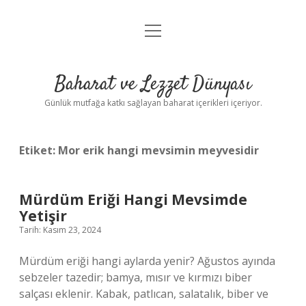
menüyü
Anasayfa
aç
Gizlilik Politikası
Baharat ve Lezzet Dünyası
Yasal Uyarı
Günlük mutfağa katkı sağlayan baharat içerikleri içeriyor.
Etiket:
Mor erik hangi mevsimin meyvesidir
Mürdüm Eriği Hangi Mevsimde
Yetişir
Tarih: Kasım 23, 2024
Mürdüm eriği hangi aylarda yenir? Ağustos ayında
sebzeler tazedir; bamya, mısır ve kırmızı biber
salçası eklenir. Kabak, patlıcan, salatalık, biber ve