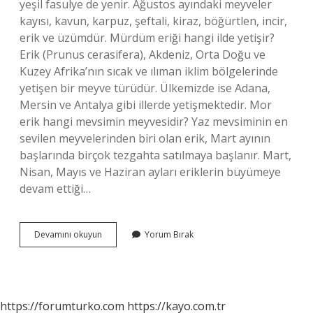
yeşil fasulye de yenir. Ağustos ayındaki meyveler
kayısı, kavun, karpuz, şeftali, kiraz, böğürtlen, incir,
erik ve üzümdür. Mürdüm eriği hangi ilde yetişir?
Erik (Prunus cerasifera), Akdeniz, Orta Doğu ve
Kuzey Afrika’nın sıcak ve ılıman iklim bölgelerinde
yetişen bir meyve türüdür. Ülkemizde ise Adana,
Mersin ve Antalya gibi illerde yetişmektedir. Mor
erik hangi mevsimin meyvesidir? Yaz mevsiminin en
sevilen meyvelerinden biri olan erik, Mart ayının
başlarında birçok tezgahta satılmaya başlanır. Mart,
Nisan, Mayıs ve Haziran ayları eriklerin büyümeye
devam ettiği…
Mürdüm
Devamını okuyun
Yorum Bırak
Eriği
Hangi
Mevsimde
Yetişir
https://forumturko.com
https://kayo.com.tr