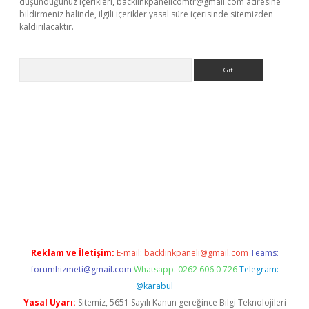
düşündüğünüz içerikleri,
backlinkpanelicomtr@gmail.com
adresine
bildirmeniz halinde, ilgili içerikler yasal süre içerisinde sitemizden
kaldırılacaktır.
Arama
 casino
Reklam ve İletişim:
E-mail:
backlinkpaneli@gmail.com
Teams:
forumhizmeti@gmail.com
Whatsapp: 0262 606 0 726
Telegram:
@karabul
Yasal Uyarı:
Sitemiz, 5651 Sayılı Kanun gereğince Bilgi Teknolojileri