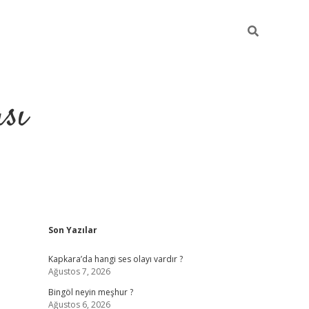
sı
Sidebar
Son Yazılar
betci casino
Kapkara’da hangi ses olayı vardır ?
Ağustos 7, 2026
Bingöl neyin meşhur ?
Ağustos 6, 2026