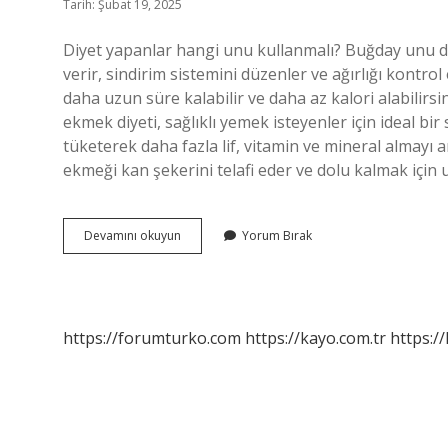
Tarih: Şubat 19, 2025
Diyet yapanlar hangi unu kullanmalı? Buğday unu do
verir, sindirim sistemini düzenler ve ağırlığı kontr
daha uzun süre kalabilir ve daha az kalori alabilirs
ekmek diyeti, sağlıklı yemek isteyenler için ideal bi
tüketerek daha fazla lif, vitamin ve mineral almayı
ekmeği kan şekerini telafi eder ve dolu kalmak için
Diyette
Devamını okuyun
Yorum Bırak
Buğday
Unu
Yenir
Mi
https://forumturko.com
https://kayo.com.tr
https://