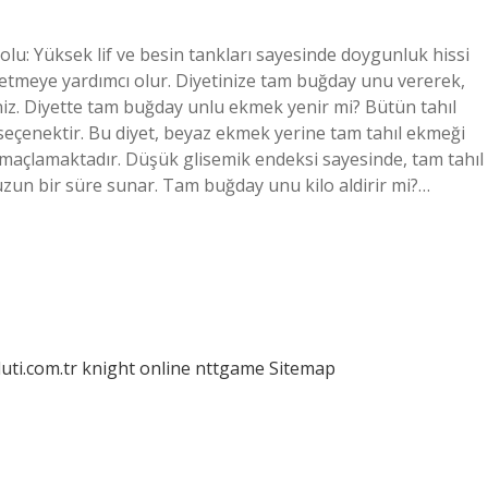
lu: Yüksek lif ve besin tankları sayesinde doygunluk hissi
ol etmeye yardımcı olur. Diyetinize tam buğday unu vererek,
iniz. Diyette tam buğday unlu ekmek yenir mi? Bütün tahıl
r seçenektir. Bu diyet, beyaz ekmek yerine tam tahıl ekmeği
 amaçlamaktadır. Düşük glisemik endeksi sayesinde, tam tahıl
 uzun bir süre sunar. Tam buğday unu kilo aldirir mi?…
luti.com.tr
knight online
nttgame
Sitemap