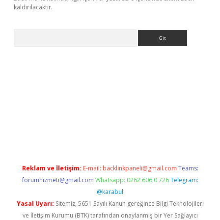
kaldırılacaktır.
Arama
sino
Reklam ve İletişim:
E-mail:
backlinkpaneli@gmail.com
Teams:
forumhizmeti@gmail.com
Whatsapp: 0262 606 0 726
Telegram:
@karabul
Yasal Uyarı:
Sitemiz, 5651 Sayılı Kanun gereğince Bilgi Teknolojileri
ve İletişim Kurumu (BTK) tarafından onaylanmış bir Yer Sağlayıcı