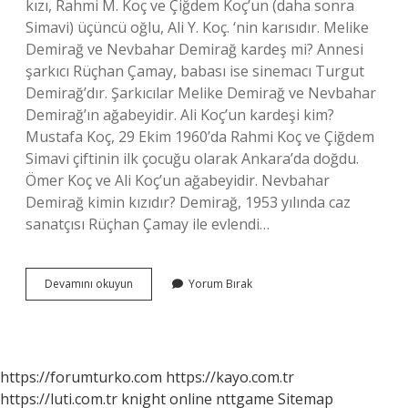
kızı, Rahmi M. Koç ve Çiğdem Koç’un (daha sonra
Simavi) üçüncü oğlu, Ali Y. Koç. ‘nin karısıdır. Melike
Demirağ ve Nevbahar Demirağ kardeş mi? Annesi
şarkıcı Rüçhan Çamay, babası ise sinemacı Turgut
Demirağ’dır. Şarkıcılar Melike Demirağ ve Nevbahar
Demirağ’ın ağabeyidir. Ali Koç’un kardeşi kim?
Mustafa Koç, 29 Ekim 1960’da Rahmi Koç ve Çiğdem
Simavi çiftinin ilk çocuğu olarak Ankara’da doğdu.
Ömer Koç ve Ali Koç’un ağabeyidir. Nevbahar
Demirağ kimin kızıdır? Demirağ, 1953 yılında caz
sanatçısı Rüçhan Çamay ile evlendi…
Nevbahar
Devamını okuyun
Yorum Bırak
Koç
Abisi
Kimdir
https://forumturko.com
https://kayo.com.tr
https://luti.com.tr
knight online
nttgame
Sitemap