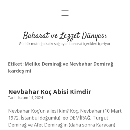
menüyü
Anasayfa
aç
Gizlilik Politikası
Baharat ve Lezzet Dünyası
Yasal Uyarı
Günlük mutfağa katkı sağlayan baharat içerikleri içeriyor.
Etiket:
Melike Demirağ ve Nevbahar Demirağ
kardeş mi
Nevbahar Koç Abisi Kimdir
Tarih: Kasım 14, 2024
Nevbahar Koç’un ailesi kim? Koç, Nevbahar (10 Mart
1972, İstanbul doğumlu), eö DEMİRAĞ, Turgut
Demirağ ve Afet Demirağ’ın (daha sonra Karacan)