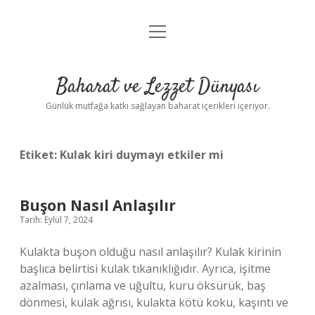
menüyü
Anasayfa
aç
Gizlilik Politikası
Baharat ve Lezzet Dünyası
Yasal Uyarı
Günlük mutfağa katkı sağlayan baharat içerikleri içeriyor.
Etiket:
Kulak kiri duymayı etkiler mi
Buşon Nasıl Anlaşılır
Tarih: Eylül 7, 2024
Kulakta buşon olduğu nasıl anlaşılır? Kulak kirinin
başlıca belirtisi kulak tıkanıklığıdır. Ayrıca, işitme
azalması, çınlama ve uğultu, kuru öksürük, baş
dönmesi, kulak ağrısı, kulakta kötü koku, kaşıntı ve