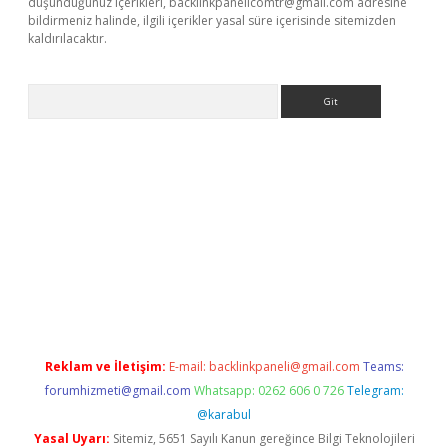
düşündüğünüz içerikleri,
backlinkpanelicomtr@gmail.com
adresine
bildirmeniz halinde, ilgili içerikler yasal süre içerisinde sitemizden
kaldırılacaktır.
Arama
ino
Reklam ve İletişim:
E-mail:
backlinkpaneli@gmail.com
Teams:
forumhizmeti@gmail.com
Whatsapp: 0262 606 0 726
Telegram:
@karabul
Yasal Uyarı:
Sitemiz, 5651 Sayılı Kanun gereğince Bilgi Teknolojileri