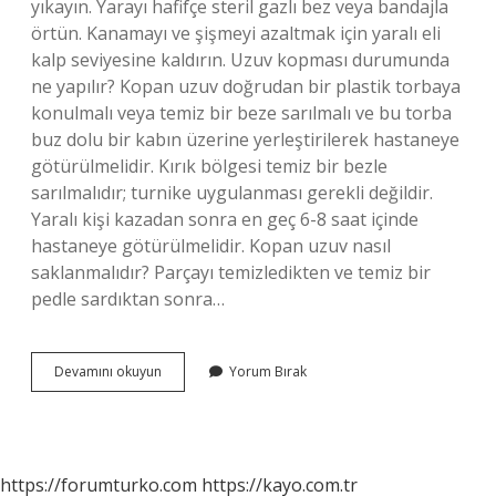
yıkayın. Yarayı hafifçe steril gazlı bez veya bandajla
örtün. Kanamayı ve şişmeyi azaltmak için yaralı eli
kalp seviyesine kaldırın. Uzuv kopması durumunda
ne yapılır? Kopan uzuv doğrudan bir plastik torbaya
konulmalı veya temiz bir beze sarılmalı ve bu torba
buz dolu bir kabın üzerine yerleştirilerek hastaneye
götürülmelidir. Kırık bölgesi temiz bir bezle
sarılmalıdır; turnike uygulanması gerekli değildir.
Yaralı kişi kazadan sonra en geç 6-8 saat içinde
hastaneye götürülmelidir. Kopan uzuv nasıl
saklanmalıdır? Parçayı temizledikten ve temiz bir
pedle sardıktan sonra…
Kopan
Devamını okuyun
Yorum Bırak
Uzvun
Hastaneye
Taşınması
Sırasında
Hangisi
https://forumturko.com
https://kayo.com.tr
Doğrudur