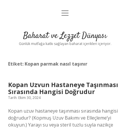
menüyü
Anasayfa
aç
Gizlilik Politikası
Baharat ve Lezzet Dünyası
Yasal Uyarı
Günlük mutfağa katkı sağlayan baharat içerikleri içeriyor.
Etiket:
Kopan parmak nasıl taşınır
Kopan Uzvun Hastaneye Taşınması
Sırasında Hangisi Doğrudur
Tarih: Ekim 30, 2024
Kopan uzuv hastaneye taşınması sırasında hangisi
doğrudur? (Kopmuş Uzuv Bakımı ve Elleçleme’yi
okuyun.) Yarayı su veya steril tuzlu suyla nazikçe