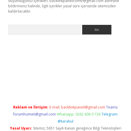
düşündüğünüz içerikleri,
backlinkpanelicomtr@gmail.com
adresine
bildirmeniz halinde, ilgili içerikler yasal süre içerisinde sitemizden
kaldırılacaktır.
Arama
asino
Reklam ve İletişim:
E-mail:
backlinkpaneli@gmail.com
Teams:
forumhizmeti@gmail.com
Whatsapp: 0262 606 0 726
Telegram:
@karabul
Yasal Uyarı:
Sitemiz, 5651 Sayılı Kanun gereğince Bilgi Teknolojileri