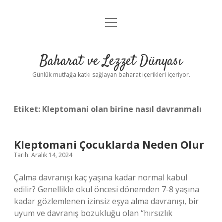
menüyü
Anasayfa
aç
Gizlilik Politikası
Baharat ve Lezzet Dünyası
Yasal Uyarı
Günlük mutfağa katkı sağlayan baharat içerikleri içeriyor.
Etiket:
Kleptomani olan birine nasıl davranmalı
Kleptomani Çocuklarda Neden Olur
Tarih: Aralık 14, 2024
Çalma davranışı kaç yaşına kadar normal kabul
edilir? Genellikle okul öncesi dönemden 7-8 yaşına
kadar gözlemlenen izinsiz eşya alma davranışı, bir
uyum ve davranış bozukluğu olan “hırsızlık