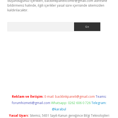
düşündüğünüz içerikleri,
backlinkpanelicomtr@gmail.com
adresine
bildirmeniz halinde, ilgili içerikler yasal süre içerisinde sitemizden
kaldırılacaktır.
Arama
sino
Reklam ve İletişim:
E-mail:
backlinkpaneli@gmail.com
Teams:
forumhizmeti@gmail.com
Whatsapp: 0262 606 0 726
Telegram:
@karabul
Yasal Uyarı:
Sitemiz, 5651 Sayılı Kanun gereğince Bilgi Teknolojileri