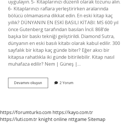
uygulayın. 5- Kitaplarınızı düzenli olarak tozunu alın.
6- Kitaplarınızı raflara yerleştirirken aralarında
bölücü olmamasına dikkat edin. En eski kitap kaç
yıllık? DÜNYANIN EN ESKİ BASILI KİTABI: MS 600 yıl
önce Gutenberg tarafından basılan İncil. 868’de
başka bir baskı tekniği geliştirildi. Diamond Sutra,
dünyanın en eski basılı kitabı olarak kabul edilir. 300
sayfalık bir kitap kaç günde biter? Eğer akıcı bir
kitapsa rahatlıkla iki günde bitirilebilir. Kitap nasıl
muhafaza edilir? Nem | Güneş |…
Bir
Devamını okuyun
2 Yorum
Kitabın
Ömrü
Ne
Kadardır
https://forumturko.com
https://kayo.com.tr
https://luti.com.tr
knight online
nttgame
Sitemap