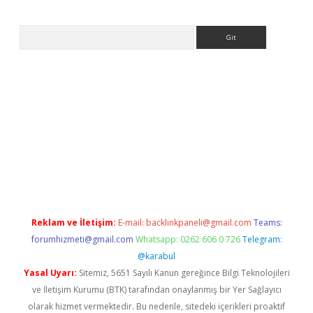
Arama
sino
Reklam ve İletişim:
E-mail:
backlinkpaneli@gmail.com
Teams:
forumhizmeti@gmail.com
Whatsapp: 0262 606 0 726
Telegram:
@karabul
Yasal Uyarı:
Sitemiz, 5651 Sayılı Kanun gereğince Bilgi Teknolojileri
ve İletişim Kurumu (BTK) tarafından onaylanmış bir Yer Sağlayıcı
olarak hizmet vermektedir. Bu nedenle, sitedeki içerikleri proaktif