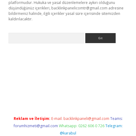
platformudur. Hukuka ve yasal düzenlemelere aykırı olduğunu
düşündüğünüz içerikleri,
backlinkpanelicomtr@gmail.com
adresine
bildirmeniz halinde, ilgili içerikler yasal süre içerisinde sitemizden
kaldırılacaktır.
Arama
sino
Reklam ve İletişim:
E-mail:
backlinkpaneli@gmail.com
Teams:
forumhizmeti@gmail.com
Whatsapp: 0262 606 0 726
Telegram:
@karabul