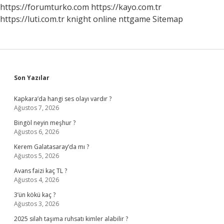
https://forumturko.com
https://kayo.com.tr
https://luti.com.tr
knight online
nttgame
Sitemap
Sidebar
Son Yazılar
Kapkara’da hangi ses olayı vardır ?
Ağustos 7, 2026
Bingöl neyin meşhur ?
Ağustos 6, 2026
Kerem Galatasaray’da mı ?
Ağustos 5, 2026
Avans faizi kaç TL ?
Ağustos 4, 2026
3’ün kökü kaç ?
Ağustos 3, 2026
2025 silah taşıma ruhsatı kimler alabilir ?