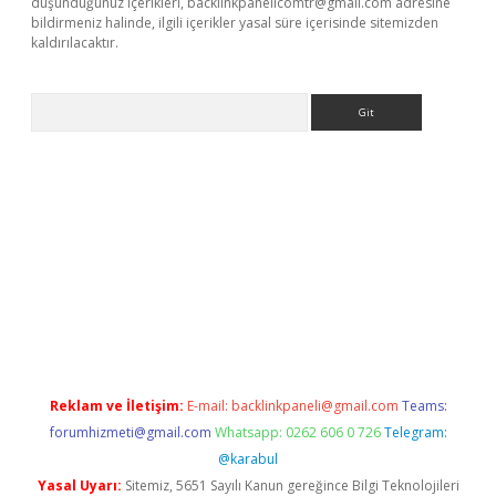
düşündüğünüz içerikleri,
backlinkpanelicomtr@gmail.com
adresine
bildirmeniz halinde, ilgili içerikler yasal süre içerisinde sitemizden
kaldırılacaktır.
Arama
sino
Reklam ve İletişim:
E-mail:
backlinkpaneli@gmail.com
Teams:
forumhizmeti@gmail.com
Whatsapp: 0262 606 0 726
Telegram:
@karabul
Yasal Uyarı:
Sitemiz, 5651 Sayılı Kanun gereğince Bilgi Teknolojileri