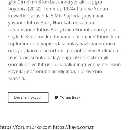
gibi Girne’nin 8 km batısında yer alır. Üç gün
boyunca (20-22 Temmuz 1974) Türk ve Yunan
kuvvetleri arasında 5 Mil Plajı’nda çatışmalar
yaşandı. Kıbrıs Barış Harekatı ne zaman
tamamlandı? Kıbrıs Barış Gücü Komutanları şunları
söyledi. Kıbrıs neden tamamen alınmadı? Kıbrıs Rum
toplumunun iç yapısındaki anlaşmazlıklar sonucu
ortaya çıkan darbe ortamı, garantör devlet olmanın
uluslararası hukuki dayanağı, ülkenin stratejik
öncelikleri ve Kıbrıs Türk halkının güvenliğine ilişkin
kaygılar göz önüne alındığında, Türkiye’nin
Kıbrıs’a…
Kıbrıs
Devamını okuyun
Yorum Bırak
Barış
Harekatı
Ne
Zaman
Bitti
https://forumturko.com
https://kayo.com.tr