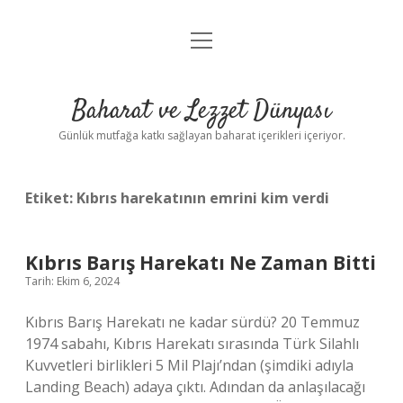
menüyü
Anasayfa
aç
Gizlilik Politikası
Baharat ve Lezzet Dünyası
Yasal Uyarı
Günlük mutfağa katkı sağlayan baharat içerikleri içeriyor.
Etiket:
Kıbrıs harekatının emrini kim verdi
Kıbrıs Barış Harekatı Ne Zaman Bitti
Tarih: Ekim 6, 2024
Kıbrıs Barış Harekatı ne kadar sürdü? 20 Temmuz
1974 sabahı, Kıbrıs Harekatı sırasında Türk Silahlı
Kuvvetleri birlikleri 5 Mil Plajı’ndan (şimdiki adıyla
Landing Beach) adaya çıktı. Adından da anlaşılacağı