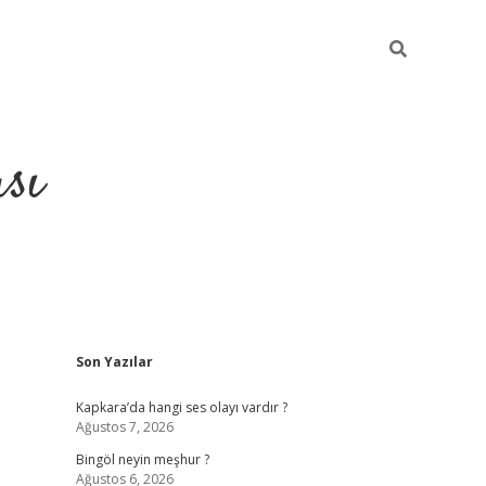
sı
Sidebar
Son Yazılar
betci casino
Kapkara’da hangi ses olayı vardır ?
Ağustos 7, 2026
Bingöl neyin meşhur ?
Ağustos 6, 2026