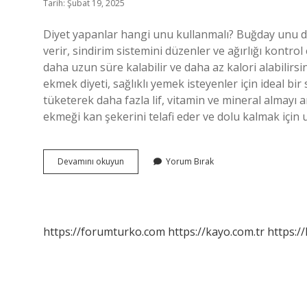
Tarih: Şubat 19, 2025
Diyet yapanlar hangi unu kullanmalı? Buğday unu do
verir, sindirim sistemini düzenler ve ağırlığı kontr
daha uzun süre kalabilir ve daha az kalori alabilirs
ekmek diyeti, sağlıklı yemek isteyenler için ideal bi
tüketerek daha fazla lif, vitamin ve mineral almayı
ekmeği kan şekerini telafi eder ve dolu kalmak için
Diyette
Devamını okuyun
Yorum Bırak
Buğday
Unu
Yenir
Mi
https://forumturko.com
https://kayo.com.tr
https://