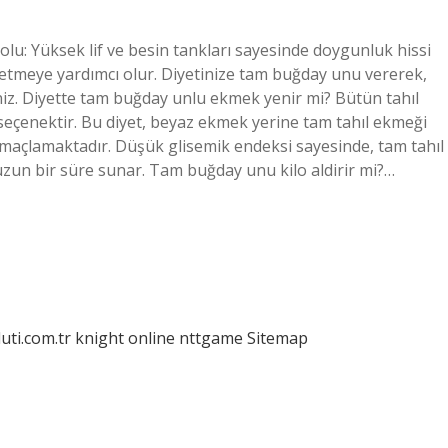
lu: Yüksek lif ve besin tankları sayesinde doygunluk hissi
ol etmeye yardımcı olur. Diyetinize tam buğday unu vererek,
iniz. Diyette tam buğday unlu ekmek yenir mi? Bütün tahıl
r seçenektir. Bu diyet, beyaz ekmek yerine tam tahıl ekmeği
 amaçlamaktadır. Düşük glisemik endeksi sayesinde, tam tahıl
 uzun bir süre sunar. Tam buğday unu kilo aldirir mi?…
luti.com.tr
knight online
nttgame
Sitemap