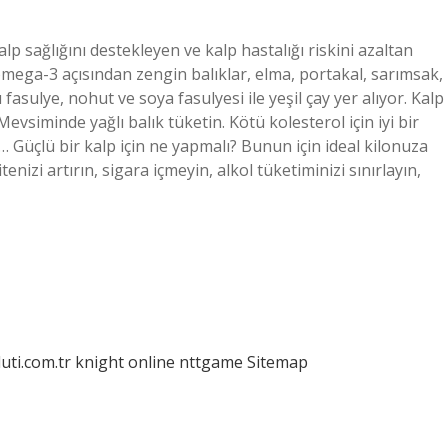
lp sağlığını destekleyen ve kalp hastalığı riskini azaltan
omega-3 açısından zengin balıklar, elma, portakal, sarımsak,
 fasulye, nohut ve soya fasulyesi ile yeşil çay yer alıyor. Kalp
 Mevsiminde yağlı balık tüketin. Kötü kolesterol için iyi bir
… Güçlü bir kalp için ne yapmalı? Bunun için ideal kilonuza
itenizi artırın, sigara içmeyin, alkol tüketiminizi sınırlayın,
luti.com.tr
knight online
nttgame
Sitemap