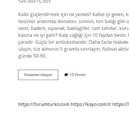
Tarih: Ekim 16, 2024
Kalbi güçlendirmek için ne yemeli? Kalbe iyi gelen, ka
besinler arasında; domates, somon, ton balığı gibi 
ceviz, badem, ıspanak, baklagiller, tam tahıllar, kuru
kasına ne iyi gelir? Kalp sağlığı için 10 faydalı besin.
çaredir. Güçlü bir antioksidandır. Daha fazla makale
ulaşın, tuz alımınızı 5 gramla sınırlayın, fiziksel aktiv
günde 50-90…
Kalp
Devamını okuyun
12 Yorum
Kasını
Ne
Güçlendirir
https://forumturko.com
https://kayo.com.tr
https://