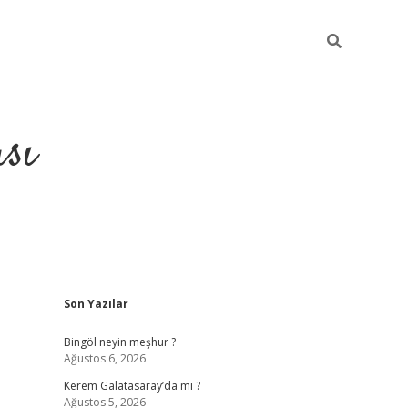
sı
Sidebar
Son Yazılar
betci casino
Bingöl neyin meşhur ?
Ağustos 6, 2026
Kerem Galatasaray’da mı ?
Ağustos 5, 2026