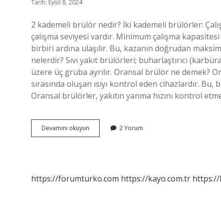
Tarih: Eylül 8, 2024
2 kademeli brülör nedir? İki kademeli brülörler: Çal
çalışma seviyesi vardır. Minimum çalışma kapasites
birbiri ardına ulaşılır. Bu, kazanın doğrudan maksim
nelerdir? Sıvı yakıt brülörleri; buharlaştırıcı (karb
üzere üç gruba ayrılır. Oransal brülör ne demek? Or
sırasında oluşan ısıyı kontrol eden cihazlardır. Bu, be
Oransal brülörler, yakıtın yanma hızını kontrol etme
Iki
Devamını okuyun
2 Yorum
Kademeli
Brülör
Nedir
https://forumturko.com
https://kayo.com.tr
https://