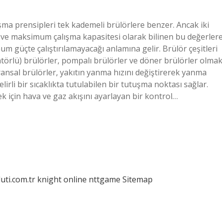
ışma prensipleri tek kademeli brülörlere benzer. Ancak iki
i ve maksimum çalışma kapasitesi olarak bilinen bu değerler
um güçte çalıştırılamayacağı anlamına gelir. Brülör çeşitleri
üratörlü) brülörler, pompalı brülörler ve döner brülörler olma
ansal brülörler, yakıtın yanma hızını değiştirerek yanma
lirli bir sıcaklıkta tutulabilen bir tutuşma noktası sağlar.
k için hava ve gaz akışını ayarlayan bir kontrol…
luti.com.tr
knight online
nttgame
Sitemap