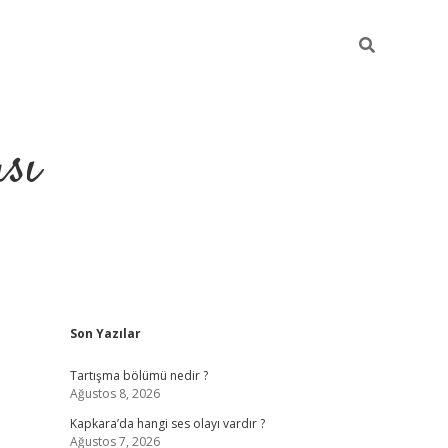
sı
Sidebar
Son Yazılar
betci casino
Tartışma bölümü nedir ?
Ağustos 8, 2026
Kapkara’da hangi ses olayı vardır ?
Ağustos 7, 2026