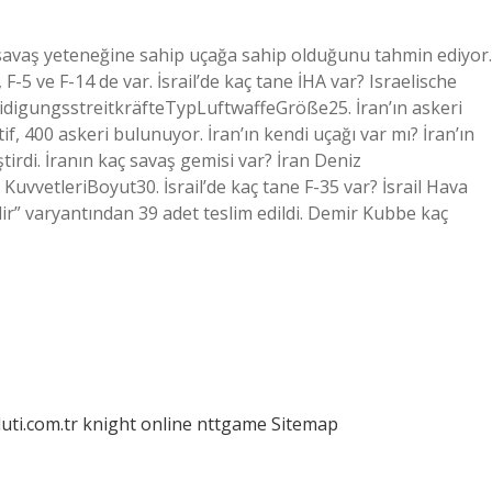
20 savaş yeteneğine sahip uçağa sahip olduğunu tahmin ediyor.
F-5 ve F-14 de var. İsrail’de kaç tane İHA var? Israelische
idigungsstreitkräfteTypLuftwaffeGröße25. İran’ın askeri
if, 400 askeri bulunuyor. İran’ın kendi uçağı var mı? İran’ın
tirdi. İranın kaç savaş gemisi var? İran Deniz
KuvvetleriBoyut30. İsrail’de kaç tane F-35 var? İsrail Hava
 “Adir” varyantından 39 adet teslim edildi. Demir Kubbe kaç
luti.com.tr
knight online
nttgame
Sitemap