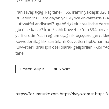
Tarih: Ekim 9, 2024
İran savaş uçağı kaç tane? IISS, İran’ın yaklaşık 3
Bu jetler 1960’lara dayanıyor. Ayrıca envanterde F-4, 
LuftwaffeLandIsraelZugehörigkeitIsraelische Verte
gücü ne kadar? İran Silahlı Kuvvetleri’nin 534 bin akt
yerli üretim Yasin eğitim uçağı ilk uçuşunu gerçekleş
KuvvetleriBağlılıkİran Silahlı KuvvetleriTipDonanma 
Kuvvetleri: İsrail için özel olarak geliştirilen F-35I
tane…
Iranın
Devamını okuyun
8 Yorum
Kaç
Siha
Sı
Var
https://forumturko.com
https://kayo.com.tr
https://