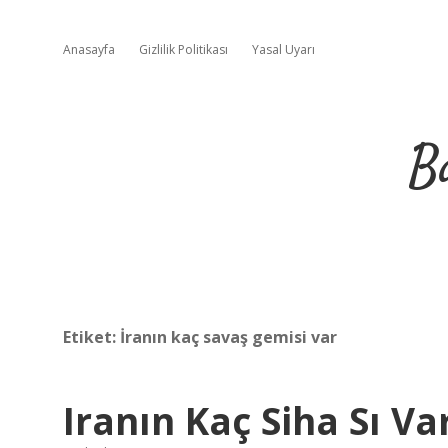
Anasayfa
Gizlilik Politikası
Yasal Uyarı
B
Etiket:
İranın kaç savaş gemisi var
Iranın Kaç Siha Sı Va