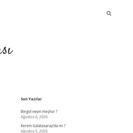
sı
Sidebar
Son Yazılar
betci casino
Bingöl neyin meşhur ?
Ağustos 6, 2026
Kerem Galatasaray’da mı ?
Ağustos 5, 2026