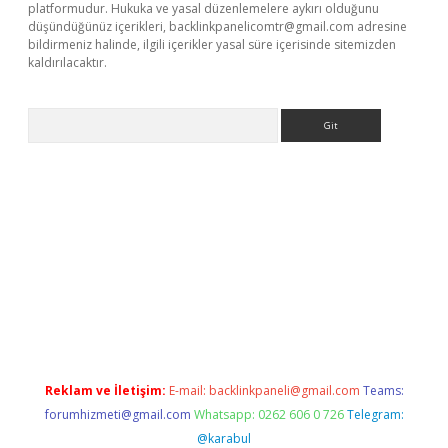
platformudur. Hukuka ve yasal düzenlemelere aykırı olduğunu
düşündüğünüz içerikleri,
backlinkpanelicomtr@gmail.com
adresine
bildirmeniz halinde, ilgili içerikler yasal süre içerisinde sitemizden
kaldırılacaktır.
Arama
sino
Reklam ve İletişim:
E-mail:
backlinkpaneli@gmail.com
Teams:
forumhizmeti@gmail.com
Whatsapp: 0262 606 0 726
Telegram:
@karabul