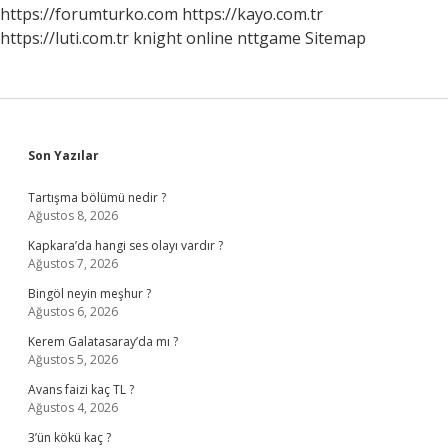
https://forumturko.com
https://kayo.com.tr
https://luti.com.tr
knight online
nttgame
Sitemap
Sidebar
Son Yazılar
Tartışma bölümü nedir ?
Ağustos 8, 2026
Kapkara’da hangi ses olayı vardır ?
Ağustos 7, 2026
Bingöl neyin meşhur ?
Ağustos 6, 2026
Kerem Galatasaray’da mı ?
Ağustos 5, 2026
Avans faizi kaç TL ?
Ağustos 4, 2026
3’ün kökü kaç ?