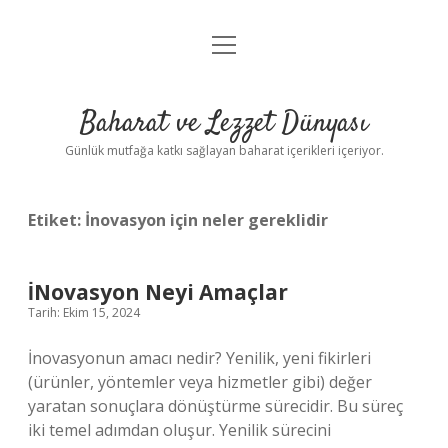
menüyü
Anasayfa
aç
Gizlilik Politikası
Baharat ve Lezzet Dünyası
Yasal Uyarı
Günlük mutfağa katkı sağlayan baharat içerikleri içeriyor.
Etiket:
İnovasyon için neler gereklidir
İNovasyon Neyi Amaçlar
Tarih: Ekim 15, 2024
İnovasyonun amacı nedir? Yenilik, yeni fikirleri
(ürünler, yöntemler veya hizmetler gibi) değer
yaratan sonuçlara dönüştürme sürecidir. Bu süreç
iki temel adımdan oluşur. Yenilik sürecini